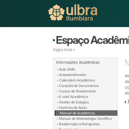
Espaço Acadêm
Página Inicial
»
M
Informações Acadêmicas
Aula (AVA)
Autoatendimento
Ao
Calendário Acadêmico
de
Consulta de Documentos
co
Cursos de Nivelamento
d
E-mail Acadêmico
Gestão de Estágios
Horários de Aulas
Manual do Acadêmico
Manual de Metodologia Científica
Readmissão e Reingresso