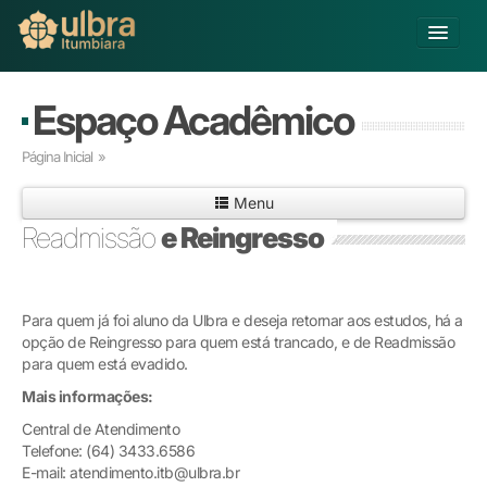
Alterar Unidade
Espaço Acadêmico
Buscar
Página Inicial
»
Já sou Aluno
Menu
Matricule-se
Readmissão
e Reingresso
Educação Básica
Graduação
Pós-graduação
Para quem já foi aluno da Ulbra e deseja retornar aos estudos, há a
opção de Reingresso para quem está trancado, e de Readmissão
Educação a Distância
para quem está evadido.
Extensão
Mais informações:
Infraestrutura e Serviços
Inovação
Central de Atendimento
Telefone: (64) 3433.6586
Sobre a ULBRA
E-mail: atendimento.itb@ulbra.br