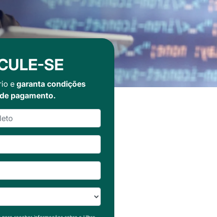
CULE-SE
rio e
garanta condições
 de pagamento.
s para receber informações sobre a Ulbra