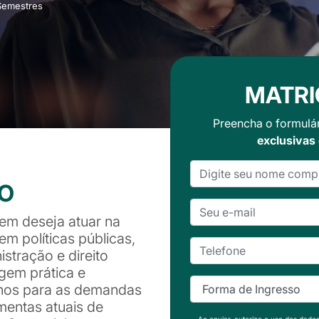
Semestres
MATRI
Preencha o formulá
exclusivas
SO
em deseja atuar na
m políticas públicas,
stração e direito
gem prática e
unos para as demandas
mentas atuais de
Ao enviar, autorizo o uso dos dado