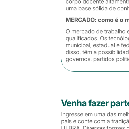
corpo docente altamente
uma base sólida de conh
MERCADO: como é o me
O mercado de trabalho e
qualificados. Os tecnólo
municipal, estadual e fe
disso, têm a possibilida
governos, partidos polít
Venha fazer part
Ingresse em uma das mel
país e conte com a tradiç
ULBRA. Diversas formas de