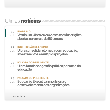
Últimas
notícias
30
INGRESSO
Vestibular Ulbra 2026/2 está com inscrições
JUL
abertas para mais de 50 cursos
27
INSTITUIÇÃO DE ENSINO
Ulbra consolida retomada com educação,
JUL
investimentos e múltiplos projetos
27
PALAVRA DO PRESIDENTE
Ulbra fortalece a gestão pública por meio da
JUL
educação
23
PALAVRA DO PRESIDENTE
Educação Executiva impulsiona o
JUL
desenvolvimento das organizações
ver mais »