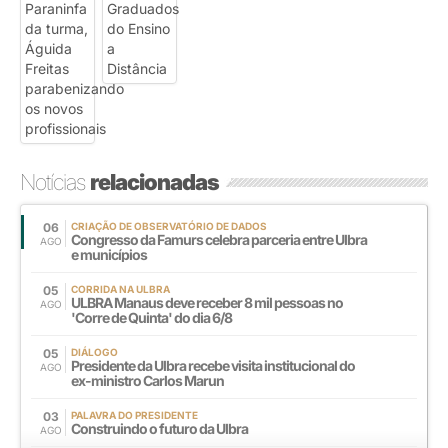
Notícias
relacionadas
06
CRIAÇÃO DE OBSERVATÓRIO DE DADOS
Congresso da Famurs celebra parceria entre Ulbra
AGO
e municípios
05
CORRIDA NA ULBRA
ULBRA Manaus deve receber 8 mil pessoas no
AGO
'Corre de Quinta' do dia 6/8
05
DIÁLOGO
Presidente da Ulbra recebe visita institucional do
AGO
ex-ministro Carlos Marun
03
PALAVRA DO PRESIDENTE
Construindo o futuro da Ulbra
AGO