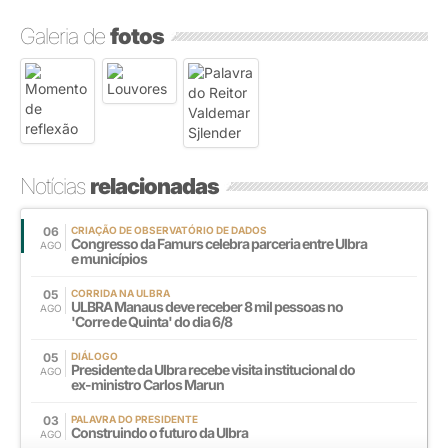
Galeria de
fotos
Notícias
relacionadas
06
CRIAÇÃO DE OBSERVATÓRIO DE DADOS
Congresso da Famurs celebra parceria entre Ulbra
AGO
e municípios
05
CORRIDA NA ULBRA
ULBRA Manaus deve receber 8 mil pessoas no
AGO
'Corre de Quinta' do dia 6/8
05
DIÁLOGO
Presidente da Ulbra recebe visita institucional do
AGO
ex-ministro Carlos Marun
03
PALAVRA DO PRESIDENTE
Construindo o futuro da Ulbra
AGO