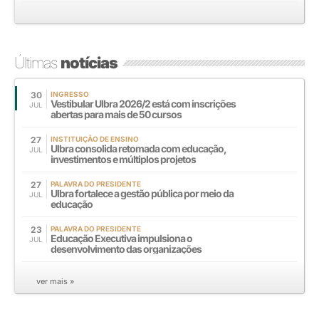
Últimas
notícias
30
INGRESSO
Vestibular Ulbra 2026/2 está com inscrições
JUL
abertas para mais de 50 cursos
27
INSTITUIÇÃO DE ENSINO
Ulbra consolida retomada com educação,
JUL
investimentos e múltiplos projetos
27
PALAVRA DO PRESIDENTE
Ulbra fortalece a gestão pública por meio da
JUL
educação
23
PALAVRA DO PRESIDENTE
Educação Executiva impulsiona o
JUL
desenvolvimento das organizações
ver mais »