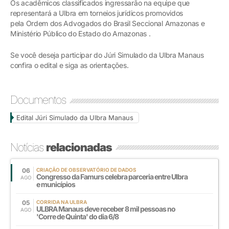
Os acadêmicos classificados ingressarão na equipe que
representará a Ulbra em torneios jurídicos promovidos
pela Ordem dos Advogados do Brasil Seccional Amazonas e
Ministério Público do Estado do Amazonas .
Se você deseja participar do Júri Simulado da Ulbra Manaus
confira o edital e siga as orientações.
Documentos
Edital Júri Simulado da Ulbra Manaus
Notícias
relacionadas
06
CRIAÇÃO DE OBSERVATÓRIO DE DADOS
Congresso da Famurs celebra parceria entre Ulbra
AGO
e municípios
05
CORRIDA NA ULBRA
ULBRA Manaus deve receber 8 mil pessoas no
AGO
'Corre de Quinta' do dia 6/8