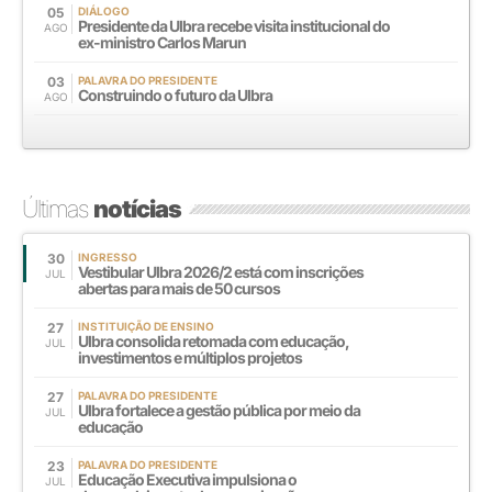
05
DIÁLOGO
Presidente da Ulbra recebe visita institucional do
AGO
ex-ministro Carlos Marun
03
PALAVRA DO PRESIDENTE
Construindo o futuro da Ulbra
AGO
Últimas
notícias
30
INGRESSO
Vestibular Ulbra 2026/2 está com inscrições
JUL
abertas para mais de 50 cursos
27
INSTITUIÇÃO DE ENSINO
Ulbra consolida retomada com educação,
JUL
investimentos e múltiplos projetos
27
PALAVRA DO PRESIDENTE
Ulbra fortalece a gestão pública por meio da
JUL
educação
23
PALAVRA DO PRESIDENTE
Educação Executiva impulsiona o
JUL