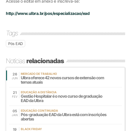
Acesse o edital em anexo e inscreva-se:
http://www.ulbra.br/pos/especializacao/ead
Tags
Pós EAD
Notícias
relacionadas
26
MERCADO DE TRABALHO
Ulbra oferece 42 novos cursos de extensão com
JUN
temas atuais
21
EDUCAÇÃO A DISTÂNCIA
Gestão Hospitalar é o novo curso de graduação
FEV
EAD da Ulbra
05
EDUCAÇÃO CONTINUADA
Pós-graduação EAD da Ulbra está com inscrições
JAN
abertas
19
BLACK FRIDAY