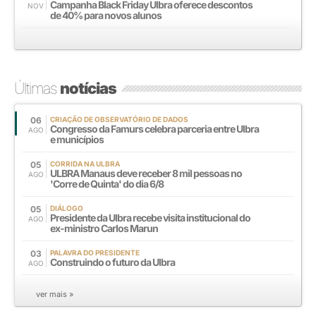
Campanha Black Friday Ulbra oferece descontos
NOV
de 40% para novos alunos
Últimas
notícias
06
CRIAÇÃO DE OBSERVATÓRIO DE DADOS
Congresso da Famurs celebra parceria entre Ulbra
AGO
e municípios
05
CORRIDA NA ULBRA
ULBRA Manaus deve receber 8 mil pessoas no
AGO
'Corre de Quinta' do dia 6/8
05
DIÁLOGO
Presidente da Ulbra recebe visita institucional do
AGO
ex-ministro Carlos Marun
03
PALAVRA DO PRESIDENTE
Construindo o futuro da Ulbra
AGO
ver mais »