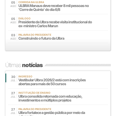
05
CORRIDA NA ULBRA
ULBRA Manaus deve receber 8 mil pessoas no
AGO
'Corre de Quinta' do dia 6/8
05
DIÁLOGO
Presidente da Ulbra recebe visita institucional do
AGO
ex-ministro Carlos Marun
03
PALAVRA DO PRESIDENTE
Construindo o futuro da Ulbra
AGO
Últimas
notícias
30
INGRESSO
Vestibular Ulbra 2026/2 está com inscrições
JUL
abertas para mais de 50 cursos
27
INSTITUIÇÃO DE ENSINO
Ulbra consolida retomada com educação,
JUL
investimentos e múltiplos projetos
27
PALAVRA DO PRESIDENTE
Ulbra fortalece a gestão pública por meio da
JUL