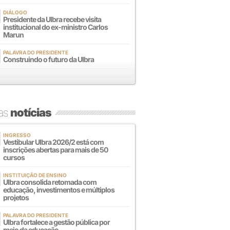
DIÁLOGO
Presidente da Ulbra recebe visita
institucional do ex-ministro Carlos
Marun
PALAVRA DO PRESIDENTE
Construindo o futuro da Ulbra
mas
notícias
INGRESSO
Vestibular Ulbra 2026/2 está com
inscrições abertas para mais de 50
cursos
INSTITUIÇÃO DE ENSINO
Ulbra consolida retomada com
educação, investimentos e múltiplos
projetos
PALAVRA DO PRESIDENTE
Ulbra fortalece a gestão pública por
meio da educação