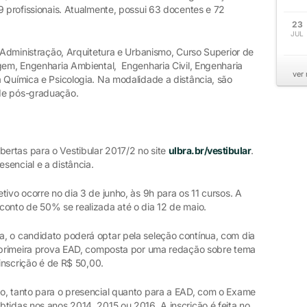
9 profissionais. Atualmente, possui 63 docentes e 72
23
JUL
- Administração, Arquitetura e Urbanismo, Curso Superior de
gem, Engenharia Ambiental, Engenharia Civil, Engenharia
ver
 Química e Psicologia. Na modalidade a distância, são
 de pós-graduação.
ertas para o Vestibular 2017/2 no site
ulbra.br/vestibular
.
sencial e a distância.
tivo ocorre no dia 3 de junho, às 9h para os 11 cursos. A
conto de 50% se realizada até o dia 12 de maio.
, o candidato poderá optar pela seleção contínua, com dia
A primeira prova EAD, composta por uma redação sobre tema
 inscrição é de R$ 50,00.
o, tanto para o presencial quanto para a EAD, com o Exame
tidas nos anos 2014, 2015 ou 2016. A inscrição é feita no