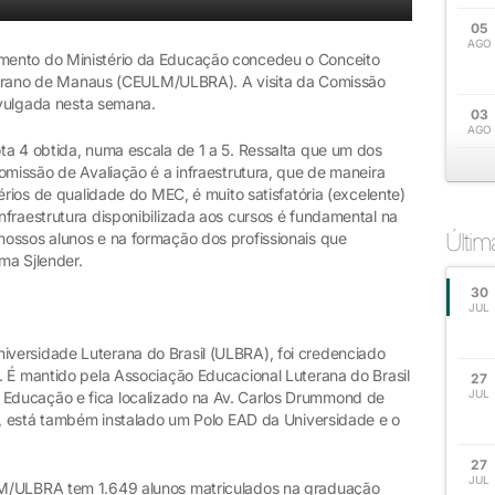
05
AGO
mento do Ministério da Educação concedeu o Conceito
Luterano de Manaus (CEULM/ULBRA). A visita da Comissão
divulgada nesta semana.
03
AGO
ta 4 obtida, numa escala de 1 a 5. Ressalta que um dos
omissão de Avaliação é a infraestrutura, que de maneira
érios de qualidade do MEC, é muito satisfatória (excelente)
fraestrutura disponibilizada aos cursos é fundamental na
Últi
ossos alunos e na formação dos profissionais que
ma Sjlender.
30
JUL
versidade Luterana do Brasil (ULBRA), foi credenciado
. É mantido pela Associação Educacional Luterana do Brasil
27
JUL
Educação e fica localizado na Av. Carlos Drummond de
al, está também instalado um Polo EAD da Universidade e o
27
JUL
LM/ULBRA tem 1.649 alunos matriculados na graduação