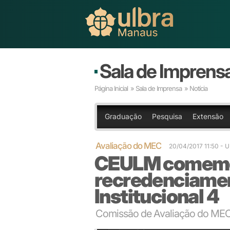
Sala de Imprens
Página Inicial
»
Sala de Imprensa
» Notícia
Graduação
Pesquisa
Extensão
Avaliação do MEC
20/04/2017 11:50
- 
CEULM comemo
recredenciame
Institucional 4
Comissão de Avaliação do MEC
CEULM/ULBRA já formou 7.149 profissionais