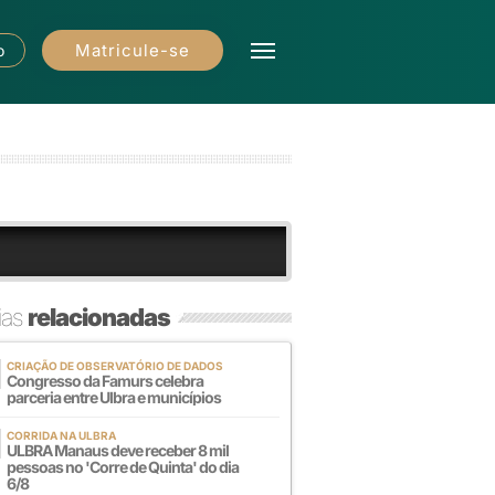
Matricule-se
o
ias
relacionadas
CRIAÇÃO DE OBSERVATÓRIO DE DADOS
Congresso da Famurs celebra
parceria entre Ulbra e municípios
CORRIDA NA ULBRA
ULBRA Manaus deve receber 8 mil
pessoas no 'Corre de Quinta' do dia
6/8