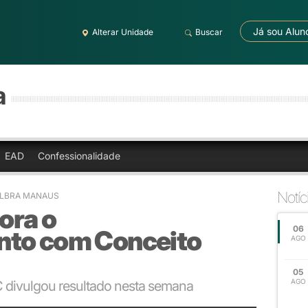
Já sou Alun
Alterar Unidade
Buscar
a
EAD
Confessionalidade
Notíc
ULBRA MANAUS
ra o
06
nto com Conceito
AGO
05
AGO
 divulgou resultado nesta semana