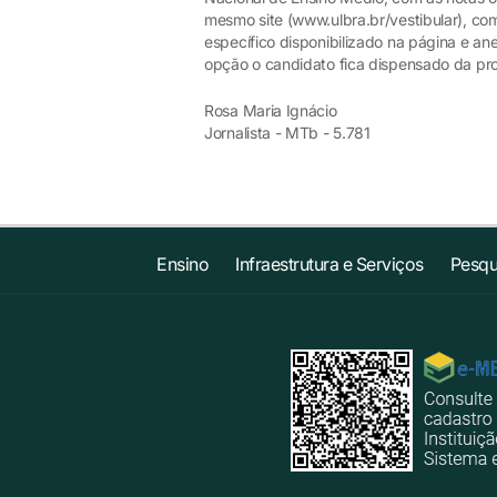
mesmo site (www.ulbra.br/vestibular), co
específico disponibilizado na página e 
opção o candidato fica dispensado da pr
Rosa Maria Ignácio
Jornalista - MTb - 5.781
Ensino
Infraestrutura e Serviços
Pesqu