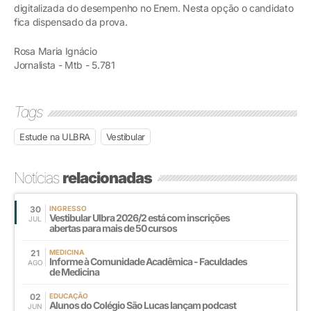
digitalizada do desempenho no Enem. Nesta opção o candidato
fica dispensado da prova.
Rosa Maria Ignácio
Jornalista - Mtb - 5.781
Tags
Estude na ULBRA
Vestibular
Notícias
relacionadas
30
INGRESSO
Vestibular Ulbra 2026/2 está com inscrições
JUL
abertas para mais de 50 cursos
21
MEDICINA
Informe à Comunidade Acadêmica - Faculdades
AGO
de Medicina
02
EDUCAÇÃO
Alunos do Colégio São Lucas lançam podcast
JUN