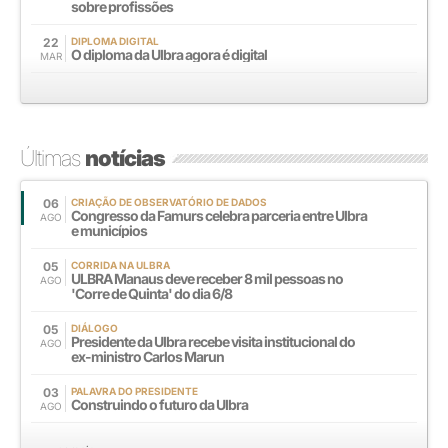
sobre profissões
22
DIPLOMA DIGITAL
O diploma da Ulbra agora é digital
MAR
Últimas
notícias
06
CRIAÇÃO DE OBSERVATÓRIO DE DADOS
Congresso da Famurs celebra parceria entre Ulbra
AGO
e municípios
05
CORRIDA NA ULBRA
ULBRA Manaus deve receber 8 mil pessoas no
AGO
'Corre de Quinta' do dia 6/8
05
DIÁLOGO
Presidente da Ulbra recebe visita institucional do
AGO
ex-ministro Carlos Marun
03
PALAVRA DO PRESIDENTE
Construindo o futuro da Ulbra
AGO