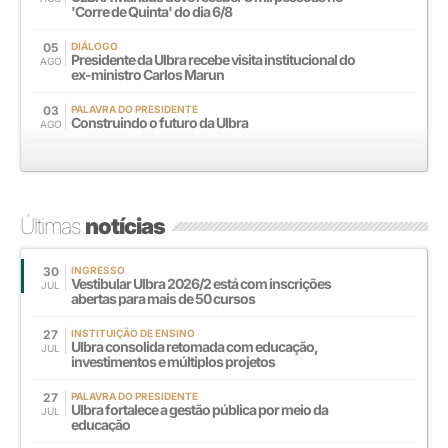
'Corre de Quinta' do dia 6/8
05
DIÁLOGO
Presidente da Ulbra recebe visita institucional do
AGO
ex-ministro Carlos Marun
03
PALAVRA DO PRESIDENTE
Construindo o futuro da Ulbra
AGO
Últimas
notícias
30
INGRESSO
Vestibular Ulbra 2026/2 está com inscrições
JUL
abertas para mais de 50 cursos
27
INSTITUIÇÃO DE ENSINO
Ulbra consolida retomada com educação,
JUL
investimentos e múltiplos projetos
27
PALAVRA DO PRESIDENTE
Ulbra fortalece a gestão pública por meio da
JUL
educação