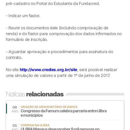
pré-cadastro no Portal do Estudante da Fundacred.
- Indicar um fiador.
- Reunir os documentos dele (incluindo comprovação de
renda) e do fiador para comprovação dos dados informados no
formulário de inscrição.
- Aguardar aprovação e procedimentos para assinatura do
contrato.
No site
http://www.credies.org.br/site
, será possível realizar
uma simulação de valores a partir de 1º de junho de 2017.
Notícias
relacionadas
06
CRIAÇÃO DE OBSERVATÓRIO DE DADOS
Congresso da Famurs celebra parceria entre Ulbra
AGO
e municípios
05
CORRIDA NA ULBRA
ULBRA Manaus deve receber 8 mil pessoas no
AGO