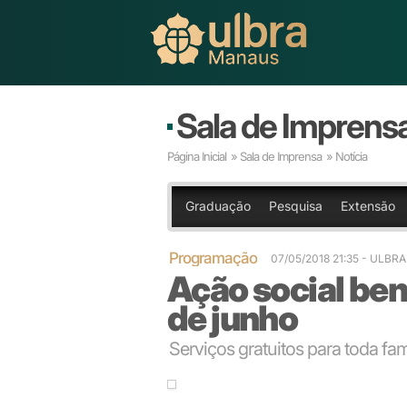
Sala de Imprens
Página Inicial
»
Sala de Imprensa
» Notícia
Graduação
Pesquisa
Extensão
Programação
07/05/2018 21:35
- ULBR
Ação social be
de junho
Serviços gratuitos para toda fam