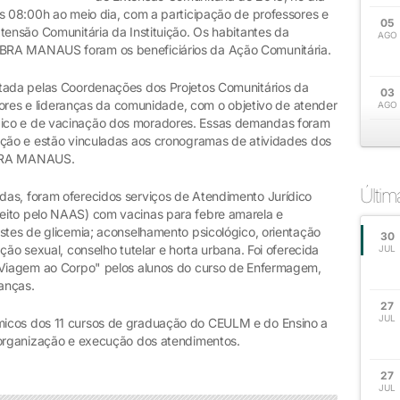
as 08:00h ao meio dia, com a participação de professores e
05
tensão Comunitária da Instituição. Os habitantes da
AGO
BRA MANAUS foram os beneficiários da Ação Comunitária.
utada pelas Coordenações dos Projetos Comunitários da
03
s e lideranças da comunidade, com o objetivo de atender
AGO
ico e de vacinação dos moradores. Essas demandas foram
ação e estão vinculadas aos cronogramas de atividades dos
LBRA MANAUS.
Últi
as, foram oferecidos serviços de Atendimento Jurídico
eito pelo NAAS) com vacinas para febre amarela e
stes de glicemia; aconselhamento psicológico, orientação
30
ção sexual, conselho tutelar e horta urbana. Foi oferecida
JUL
a Viagem ao Corpo" pelos alunos do curso de Enfermagem,
ianças.
27
JUL
micos dos 11 cursos de graduação do CEULM e do Ensino a
 organização e execução dos atendimentos.
27
JUL