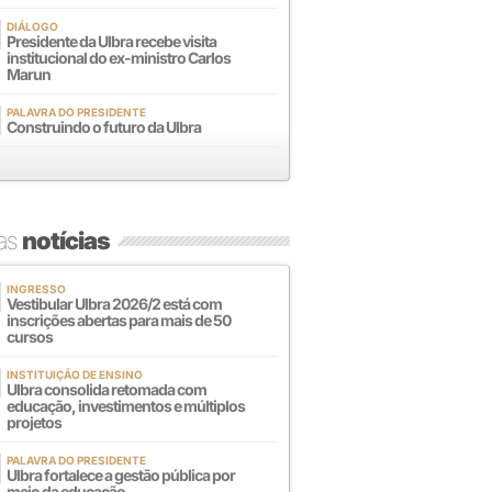
DIÁLOGO
Presidente da Ulbra recebe visita
institucional do ex-ministro Carlos
Marun
PALAVRA DO PRESIDENTE
Construindo o futuro da Ulbra
mas
notícias
INGRESSO
Vestibular Ulbra 2026/2 está com
inscrições abertas para mais de 50
cursos
INSTITUIÇÃO DE ENSINO
Ulbra consolida retomada com
educação, investimentos e múltiplos
projetos
PALAVRA DO PRESIDENTE
Ulbra fortalece a gestão pública por
meio da educação