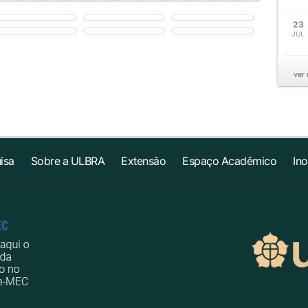
23
JUL
ver
isa
Sobre a ULBRA
Extensão
Espaço Acadêmico
In