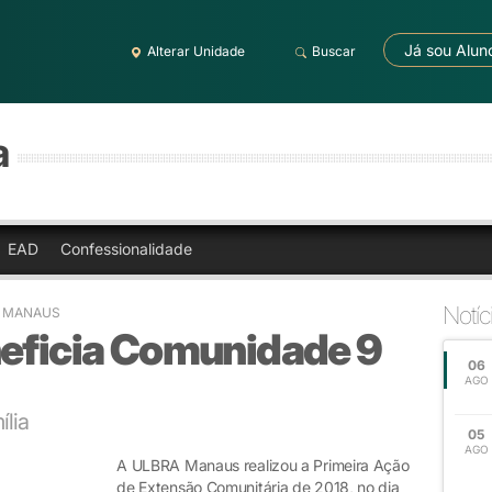
Já sou Alun
Alterar Unidade
Buscar
a
EAD
Confessionalidade
Notíc
A MANAUS
neficia Comunidade 9
06
AGO
ília
05
AGO
A ULBRA Manaus realizou a Primeira Ação
de Extensão Comunitária de 2018, no dia