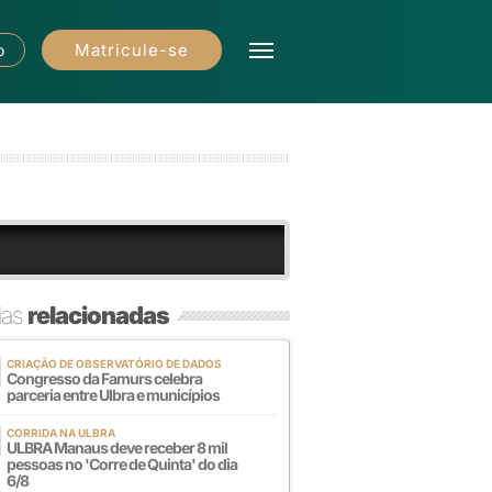
Matricule-se
o
ias
relacionadas
CRIAÇÃO DE OBSERVATÓRIO DE DADOS
Congresso da Famurs celebra
parceria entre Ulbra e municípios
CORRIDA NA ULBRA
ULBRA Manaus deve receber 8 mil
pessoas no 'Corre de Quinta' do dia
6/8