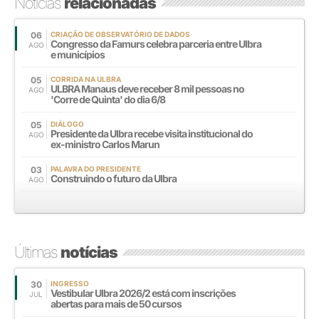
Notícias
relacionadas
06
CRIAÇÃO DE OBSERVATÓRIO DE DADOS
Congresso da Famurs celebra parceria entre Ulbra
AGO
e municípios
05
CORRIDA NA ULBRA
ULBRA Manaus deve receber 8 mil pessoas no
AGO
'Corre de Quinta' do dia 6/8
05
DIÁLOGO
Presidente da Ulbra recebe visita institucional do
AGO
ex-ministro Carlos Marun
03
PALAVRA DO PRESIDENTE
Construindo o futuro da Ulbra
AGO
Últimas
notícias
30
INGRESSO
Vestibular Ulbra 2026/2 está com inscrições
JUL
abertas para mais de 50 cursos