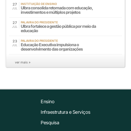
27
INSTITUIÇÃO DE ENSINO
Ulbra consolida retomada com educação,
JUL
investimentos e múltiplos projetos
27
PALAVRA DO PRESIDENTE
Ulbra fortalece a gestão pública por meio da
JUL
educação
23
PALAVRA DO PRESIDENTE
Educação Executiva impulsiona o
JUL
desenvolvimento das organizações
ver mais »
Ensino
Infraestrutura e Serviços
Pesquisa