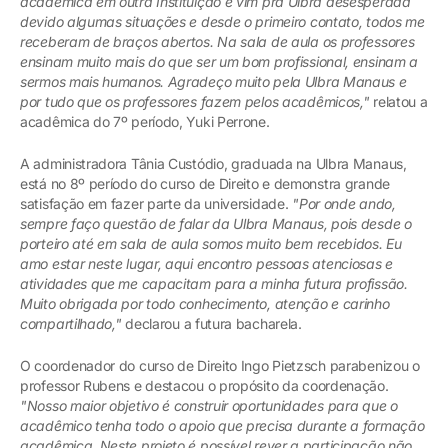
acadêmica em outra Instituição e vim pra Ulbra desesperada
devido algumas situações e desde o primeiro contato, todos me
receberam de braços abertos. Na sala de aula os professores
ensinam muito mais do que ser um bom profissional, ensinam a
sermos mais humanos. Agradeço muito pela Ulbra Manaus e
por tudo que os professores fazem pelos acadêmicos,"
relatou a
acadêmica do 7º período, Yuki Perrone.
A administradora Tânia Custódio, graduada na Ulbra Manaus,
está no 8º período do curso de Direito e demonstra grande
satisfação em fazer parte da universidade.
"Por onde ando,
sempre faço questão de falar da Ulbra Manaus, pois desde o
porteiro até em sala de aula somos muito bem recebidos. Eu
amo estar neste lugar, aqui encontro pessoas atenciosas e
atividades que me capacitam para a minha futura profissão.
Muito obrigada por todo conhecimento, atenção e carinho
compartilhado,"
declarou a futura bacharela.
O coordenador do curso de Direito Ingo Pietzsch parabenizou o
professor Rubens e destacou o propósito da coordenação.
"Nosso maior objetivo é construir oportunidades para que o
acadêmico tenha todo o apoio que precisa durante a formação
acadêmica. Neste projeto é possível rever a participação não