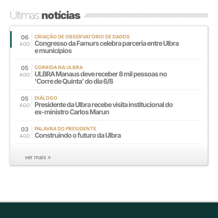
Últimas
notícias
06
CRIAÇÃO DE OBSERVATÓRIO DE DADOS
Congresso da Famurs celebra parceria entre Ulbra
AGO
e municípios
05
CORRIDA NA ULBRA
ULBRA Manaus deve receber 8 mil pessoas no
AGO
'Corre de Quinta' do dia 6/8
05
DIÁLOGO
Presidente da Ulbra recebe visita institucional do
AGO
ex-ministro Carlos Marun
03
PALAVRA DO PRESIDENTE
Construindo o futuro da Ulbra
AGO
ver mais »