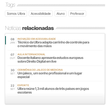
Tags
Somos Ulbra
Acessibilidade
Aluno
Professor
Notícias
relacionadas
08
INOVAÇÃO EM ACESSIBILIDADE
Técnico da Ulbra adapta carrinho de controle para
JAN
o movimento das mãos
07
AULA INTERNACIONAL
Docente italiano apresenta estudos europeus
OUT
sobre Direito Digital em live
30
CERIMÔNIA DO JALECO DE MEDICINA
Um jaleco, um sonho profissional e um lugar
SET
especial
22
ESPORTE
Ulbra reúne 1,3 mil alunos de três países em jogos
SET
escolares