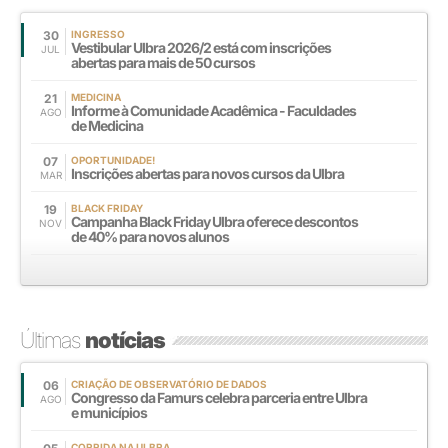
30
INGRESSO
Vestibular Ulbra 2026/2 está com inscrições
JUL
abertas para mais de 50 cursos
21
MEDICINA
Informe à Comunidade Acadêmica - Faculdades
AGO
de Medicina
07
OPORTUNIDADE!
Inscrições abertas para novos cursos da Ulbra
MAR
19
BLACK FRIDAY
Campanha Black Friday Ulbra oferece descontos
NOV
de 40% para novos alunos
Últimas
notícias
06
CRIAÇÃO DE OBSERVATÓRIO DE DADOS
Congresso da Famurs celebra parceria entre Ulbra
AGO
e municípios
CORRIDA NA ULBRA