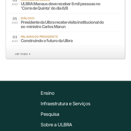
05
ULBRA Manaus deve receber 8 mil pessoas no
AGO
'Corre de Quinta' do dia 6/8
05
DIÁLOGO
Presidente da Ulbra recebe visita institucional do
AGO
ex-ministro Carlos Marun
03
PALAVRA DO PRESIDENTE
Construindo o futuro da Ulbra
AGO
ver mais »
Ensino
Infraestrutura e Serviços
Pesquisa
Sobre a ULBRA