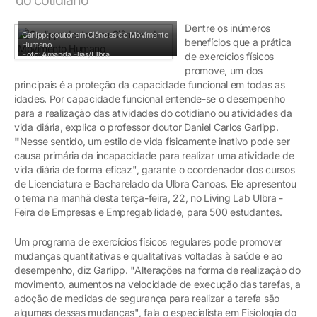
Dentre os inúmeros
Garlipp: doutor em Ciências do Movimento
benefícios que a prática
Humano
Foto: Amanda Elias/Ulbra
de exercícios físicos
promove, um dos
principais é a proteção da capacidade funcional em todas as
idades. Por capacidade funcional entende-se o desempenho
para a realização das atividades do cotidiano ou atividades da
vida diária, explica o professor doutor Daniel Carlos Garlipp.
"
Nesse sentido, um estilo de vida fisicamente inativo pode ser
causa primária da incapacidade para realizar uma atividade de
vida diária de forma eficaz", garante o coordenador dos cursos
de Licenciatura e Bacharelado da Ulbra Canoas. Ele apresentou
o tema na manhã desta terça-feira, 22, no Living Lab Ulbra -
Feira de Empresas e Empregabilidade, para 500 estudantes.
Um programa de exercícios físicos regulares pode promover
mudanças quantitativas e qualitativas voltadas à saúde e ao
desempenho, diz Garlipp. "Alterações na forma de realização do
movimento, aumentos na velocidade de execução das tarefas, a
adoção de medidas de segurança para realizar a tarefa são
algumas dessas mudanças", fala o especialista em Fisiologia do