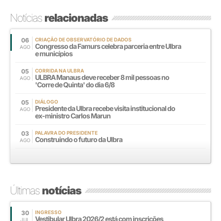
Notícias
relacionadas
06
CRIAÇÃO DE OBSERVATÓRIO DE DADOS
Congresso da Famurs celebra parceria entre Ulbra
AGO
e municípios
05
CORRIDA NA ULBRA
ULBRA Manaus deve receber 8 mil pessoas no
AGO
'Corre de Quinta' do dia 6/8
05
DIÁLOGO
Presidente da Ulbra recebe visita institucional do
AGO
ex-ministro Carlos Marun
03
PALAVRA DO PRESIDENTE
Construindo o futuro da Ulbra
AGO
Últimas
notícias
30
INGRESSO
Vestibular Ulbra 2026/2 está com inscrições
JUL