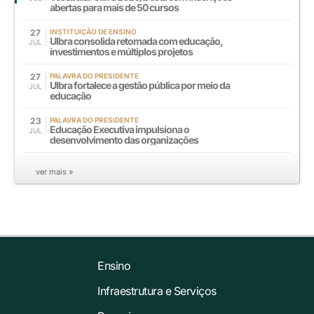
abertas para mais de 50 cursos
27
INSTITUIÇÃO DE ENSINO
Ulbra consolida retomada com educação,
JUL
investimentos e múltiplos projetos
27
PALAVRA DO PRESIDENTE
Ulbra fortalece a gestão pública por meio da
JUL
educação
23
PALAVRA DO PRESIDENTE
Educação Executiva impulsiona o
JUL
desenvolvimento das organizações
ver mais »
Ensino
Infraestrutura e Serviços