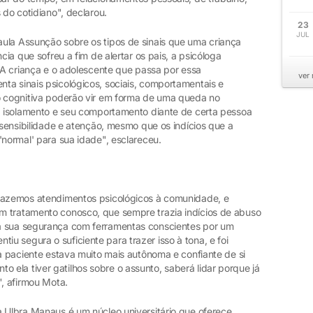
 do cotidiano", declarou.
23
JUL
ula Assunção sobre os tipos de sinais que uma criança
cia que sofreu a fim de alertar os pais, a psicóloga
 "A criança e o adolescente que passa por essa
ver
ta sinais psicológicos, sociais, comportamentais e
o cognitiva poderão vir em forma de uma queda no
e, isolamento e seu comportamento diante de certa pessoa
a sensibilidade e atenção, mesmo que os indícios que a
'normal' para sua idade", esclareceu.
 fazemos atendimentos psicológicos à comunidade, e
m tratamento conosco, que sempre trazia indícios de abuso
a sua segurança com ferramentas conscientes por um
 segura o suficiente para trazer isso à tona, e foi
 a paciente estava muito mais autônoma e confiante de si
ela tiver gatilhos sobre o assunto, saberá lidar porque já
", afirmou Mota.
a Ulbra Manaus é um núcleo universitário que oferece