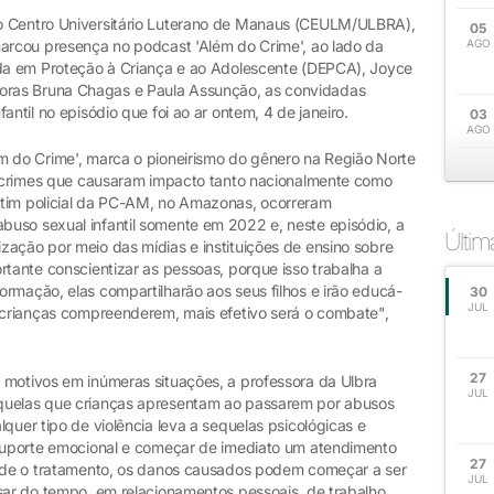
o Centro Universitário Luterano de Manaus (CEULM/ULBRA),
05
marcou presença no podcast 'Além do Crime', ao lado da
AGO
ada em Proteção à Criança e ao Adolescente (DEPCA), Joyce
ras Bruna Chagas e Paula Assunção, as convidadas
antil no episódio que foi ao ar ontem, 4 de janeiro.
03
AGO
m do Crime', marca o pioneirismo do gênero na Região Norte
os crimes que causaram impacto tanto nacionalmente como
etim policial da PC-AM, no Amazonas, ocorreram
uso sexual infantil somente em 2022 e, neste episódio, a
Últi
zação por meio das mídias e instituições de ensino sobre
rtante conscientizar as pessoas, porque isso trabalha a
rmação, elas compartilharão aos seus filhos e irão educá-
30
JUL
s crianças compreenderem, mais efetivo será o combate",
27
 motivos em inúmeras situações, a professora da Ulbra
JUL
quelas que crianças apresentam ao passarem por abusos
quer tipo de violência leva a sequelas psicológicas e
 suporte emocional e começar de imediato um atendimento
27
arde o tratamento, os danos causados podem começar a ser
JUL
sar do tempo, em relacionamentos pessoais, de trabalho,