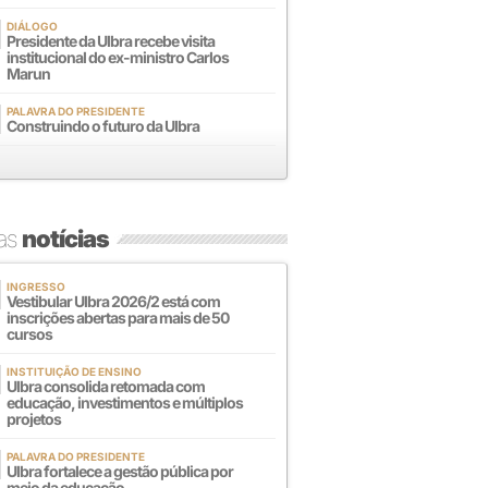
DIÁLOGO
Presidente da Ulbra recebe visita
institucional do ex-ministro Carlos
Marun
PALAVRA DO PRESIDENTE
Construindo o futuro da Ulbra
mas
notícias
INGRESSO
Vestibular Ulbra 2026/2 está com
inscrições abertas para mais de 50
cursos
INSTITUIÇÃO DE ENSINO
Ulbra consolida retomada com
educação, investimentos e múltiplos
projetos
PALAVRA DO PRESIDENTE
Ulbra fortalece a gestão pública por
meio da educação