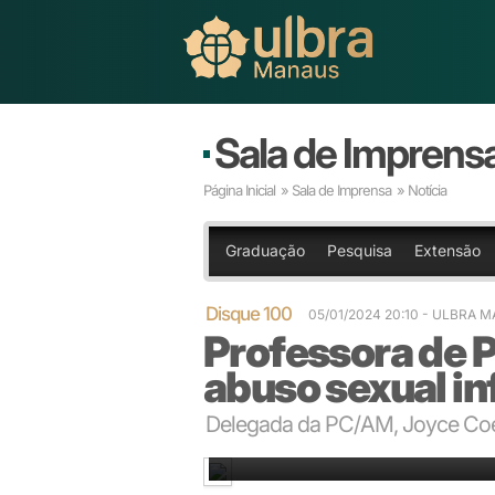
Sala de Imprens
Página Inicial
»
Sala de Imprensa
» Notícia
Graduação
Pesquisa
Extensão
Disque 100
05/01/2024 20:10
- ULBRA 
Professora de P
abuso sexual in
Delegada da PC/AM, Joyce Coel
Professora de Psicologia fala sobre abuso sexual inf