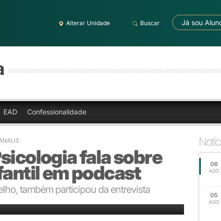
Já sou Alun
Alterar Unidade
Buscar
a
EAD
Confessionalidade
Notíc
MANAUS
sicologia fala sobre
06
fantil em podcast
AGO
ho, também participou da entrevista
05
antil em podcast
AGO