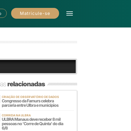
Matricule-se
o
ias
relacionadas
CRIAÇÃO DE OBSERVATÓRIO DE DADOS
Congresso da Famurs celebra
parceria entre Ulbra e municípios
CORRIDA NA ULBRA
ULBRA Manaus deve receber 8 mil
pessoas no 'Corre de Quinta' do dia
6/8