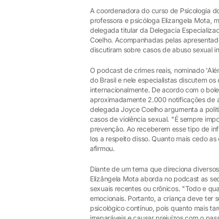
A coordenadora do curso de Psicologia d
professora e psicóloga Elizangela Mota, 
delegada titular da Delegacia Especializ
Coelho. Acompanhadas pelas apresentado
discutiram sobre casos de abuso sexual inf
O podcast de crimes reais, nominado 'Alé
do Brasil e nele especialistas discutem 
internacionalmente. De acordo com o bol
aproximadamente 2.000 notificações de ab
delegada Joyce Coelho argumenta a politi
casos de violência sexual. "É sempre impo
prevenção. Ao receberem esse tipo de info
los a respeito disso. Quanto mais cedo a
afirmou.
Diante de um tema que direciona diversos
Elizângela Mota aborda no podcast as se
sexuais recentes ou crônicos. "Todo e qual
emocionais. Portanto, a criança deve ter
psicológico contínuo, pois quanto mais t
irreparáveis e causar prejuízos com o pas