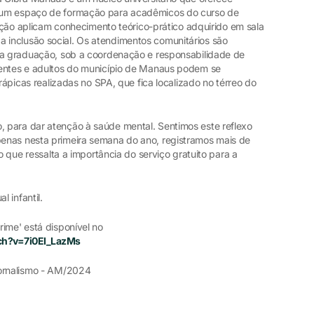
 um espaço de formação para acadêmicos do curso de
uição aplicam conhecimento teórico-prático adquirido em sala
inclusão social. Os atendimentos comunitários são
da graduação, sob a coordenação e responsabilidade de
centes e adultos do município de Manaus podem se
erápicas realizadas no SPA, que fica localizado no térreo do
 para dar atenção à saúde mental. Sentimos este reflexo
enas nesta primeira semana do ano, registramos mais de
 o que ressalta a importância do serviço gratuito para a
 infantil.
ime' está disponível no
ch?v=7i0EI_LazMs
Jornalismo - AM/2024