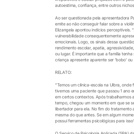
autoestima, confiança, entre outros nichos
Ao ser questionada pela apresentadora Pa
emite ao não conseguir falar sobre a violên
Elizangela apontou indícios perceptíveis.
vulnerabilidade consequentemente apresen
emocionais. Logo, os sinais dessa questã
rendimento escolar, apatia, agressividad
ou lugar. É importante que a família tenh
criança apresente aparente ser 'bobo' ou 
RELATO:
"Temos um clínica-escola na Ulbra, onde
tivemos uma paciente que passou 1 ano e
em certos contextos. Após trabalharmos 
tempo, chegou um momento em que se sentiu
libertador para ela. No fim do tratamento
mesma do que antes. Se em algum momento 
possui ferramentas psicológicas para isso
O Serviço de Psicologia Aplicada (SPA) d