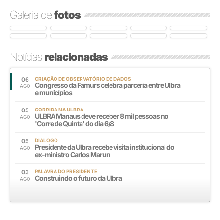
Galeria de
fotos
Notícias
relacionadas
06
CRIAÇÃO DE OBSERVATÓRIO DE DADOS
Congresso da Famurs celebra parceria entre Ulbra
AGO
e municípios
05
CORRIDA NA ULBRA
ULBRA Manaus deve receber 8 mil pessoas no
AGO
'Corre de Quinta' do dia 6/8
05
DIÁLOGO
Presidente da Ulbra recebe visita institucional do
AGO
ex-ministro Carlos Marun
03
PALAVRA DO PRESIDENTE
Construindo o futuro da Ulbra
AGO