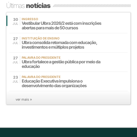
Últimas
notícias
30
INGRESSO
Vestibular Ulbra 2026/2 está com inscrições
JUL
abertas para mais de 50 cursos
27
INSTITUIÇÃO DE ENSINO
Ulbra consolida retomada com educação,
JUL
investimentos e múltiplos projetos
27
PALAVRA DO PRESIDENTE
Ulbra fortalece a gestão pública por meio da
JUL
educação
23
PALAVRA DO PRESIDENTE
Educação Executiva impulsiona o
JUL
desenvolvimento das organizações
ver mais »