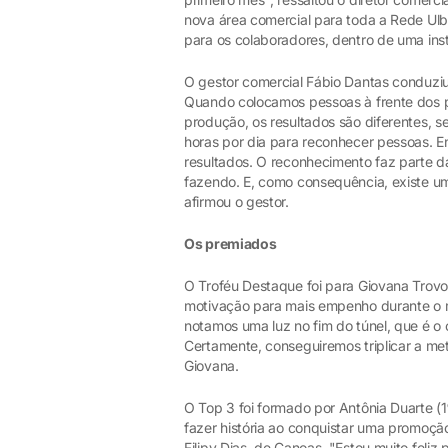
nova área comercial para toda a Rede Ulb
para os colaboradores, dentro de uma inst
O gestor comercial Fábio Dantas conduzi
Quando colocamos pessoas à frente dos p
produção, os resultados são diferentes,
horas por dia para reconhecer pessoas.
resultados. O reconhecimento faz parte d
fazendo. E, como consequência, existe u
afirmou o gestor.
Os premiados
O Troféu Destaque foi para Giovana Trovo
motivação para mais empenho durante o mê
notamos uma luz no fim do túnel, que é o 
Certamente, conseguiremos triplicar a met
Giovana.
O Top 3 foi formado por Antônia Duarte (1
fazer história ao conquistar uma promoção 
Filipy Dias, de Canoas. "Estou muito feliz