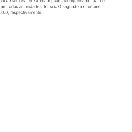
 final de semana em Gramado, com acompanhante, para o
 em todas as unidades do país. O segundo e o terceiro
0,00, respectivamente.