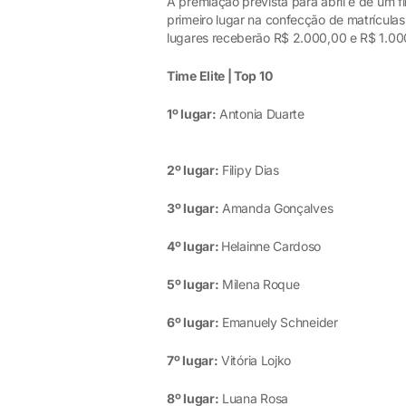
A premiação prevista para abril é de um
primeiro lugar na confecção de matrículas
lugares receberão R$ 2.000,00 e R$ 1.00
Time Elite | Top 10
1º lugar:
Antonia Duarte
2º lugar:
Filipy Dias
3º lugar:
Amanda Gonçalves
4º lugar:
Helainne Cardoso
5º lugar:
Milena Roque
6º lugar:
Emanuely Schneider
7º lugar:
Vitória Lojko
8º lugar:
Luana Rosa