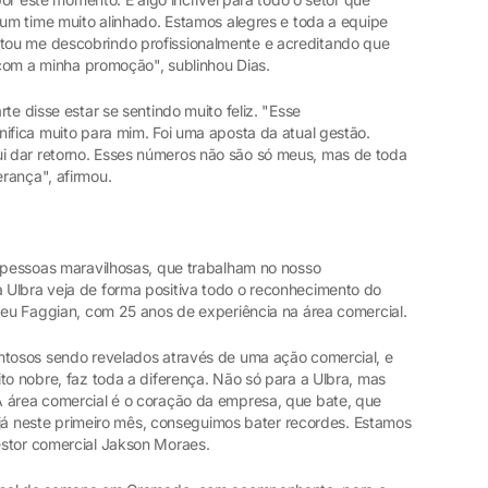
 um time muito alinhado. Estamos alegres e toda a equipe
ou me descobrindo profissionalmente e acreditando que
z com a minha promoção", sublinhou Dias.
te disse estar se sentindo muito feliz. "Esse
ifica muito para mim. Foi uma aposta da atual gestão.
 dar retorno. Esses números não são só meus, mas de toda
rança", afirmou.
s pessoas maravilhosas, que trabalham no nosso
 Ulbra veja de forma positiva todo o reconhecimento do
deu Faggian, com 25 anos de experiência na área comercial.
ntosos sendo revelados através de uma ação comercial, e
to nobre, faz toda a diferença. Não só para a Ulbra, mas
A área comercial é o coração da empresa, que bate, que
 E já neste primeiro mês, conseguimos bater recordes. Estamos
estor comercial Jakson Moraes.