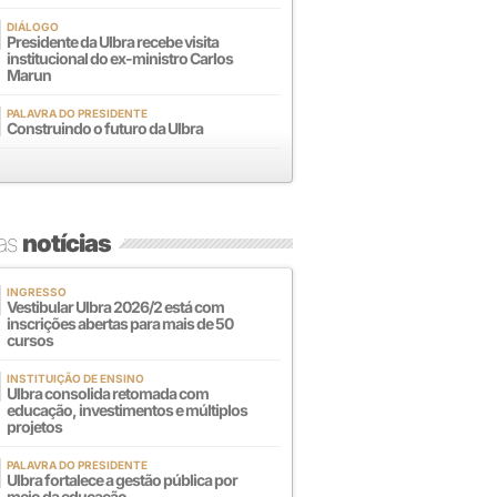
DIÁLOGO
Presidente da Ulbra recebe visita
institucional do ex-ministro Carlos
Marun
PALAVRA DO PRESIDENTE
Construindo o futuro da Ulbra
mas
notícias
INGRESSO
Vestibular Ulbra 2026/2 está com
inscrições abertas para mais de 50
cursos
INSTITUIÇÃO DE ENSINO
Ulbra consolida retomada com
educação, investimentos e múltiplos
projetos
PALAVRA DO PRESIDENTE
Ulbra fortalece a gestão pública por
meio da educação