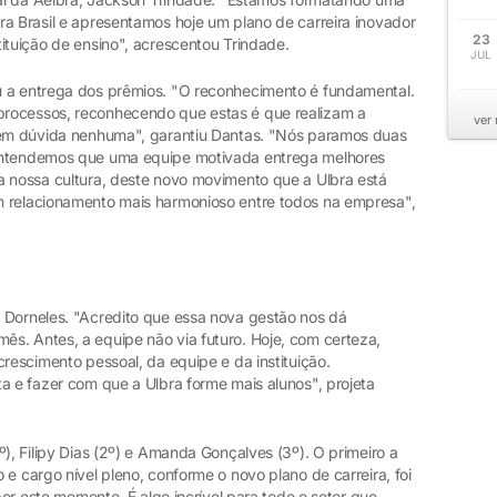
ra Brasil e apresentamos hoje um plano de carreira inovador
23
ituição de ensino", acrescentou Trindade.
JUL
u a entrega dos prêmios. "O reconhecimento é fundamental.
rocessos, reconhecendo que estas é que realizam a
ver
 sem dúvida nenhuma", garantiu Dantas. "Nós paramos duas
 Entendemos que uma equipe motivada entrega melhores
a nossa cultura, deste novo movimento que a Ulbra está
m relacionamento mais harmonioso entre todos na empresa",
 Dorneles. "Acredito que essa nova gestão nos dá
s. Antes, a equipe não via futuro. Hoje, com certeza,
crescimento pessoal, da equipe e da instituição.
a e fazer com que a Ulbra forme mais alunos", projeta
º), Filipy Dias (2º) e Amanda Gonçalves (3º). O primeiro a
e cargo nível pleno, conforme o novo plano de carreira, foi
 por este momento. É algo incrível para todo o setor que