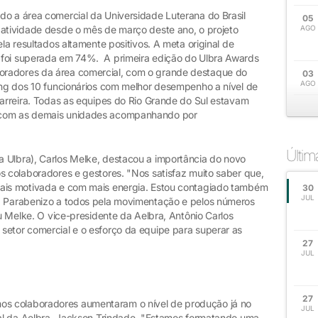
do a área comercial da Universidade Luterana do Brasil
05
 atividade desde o mês de março deste ano, o projeto
AGO
ela resultados altamente positivos. A meta original de
 foi superada em 74%. A primeira edição do Ulbra Awards
oradores da área comercial, com o grande destaque do
03
AGO
king dos 10 funcionários com melhor desempenho a nível de
carreira. Todas as equipes do Rio Grande do Sul estavam
 com as demais unidades acompanhando por
Últi
 Ulbra), Carlos Melke, destacou a importância do novo
s colaboradores e gestores. "Nos satisfaz muito saber que,
mais motivada e com mais energia. Estou contagiado também
30
JUL
l. Parabenizo a todos pela movimentação e pelos números
ou Melke. O vice-presidente da Aelbra, Antônio Carlos
setor comercial e o esforço da equipe para superar as
27
JUL
27
s colaboradores aumentaram o nível de produção já no
JUL
cial da Aelbra, Jackson Trindade. "Estamos formatando uma