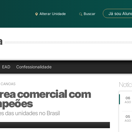
Já sou Alun
Alterar Unidade
Buscar
a
EAD
Confessionalidade
Notíc
A CANOAS
área comercial com
06
mpeões
AGO
s das unidades no Brasil
05
AGO