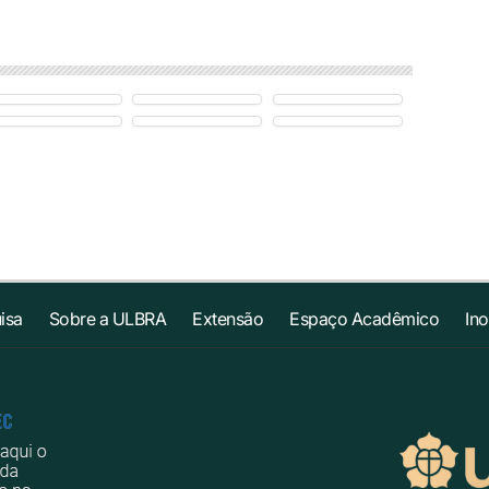
isa
Sobre a ULBRA
Extensão
Espaço Acadêmico
In