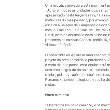
Uma iniciativa inovadora está movimentan
(Ulbra) em todas as unidades do país. Em
apresentado nesta terça-feira (2/4) já rev
matrículas do mês passado, por exemplo,
escalou a Seleção de Campeões de colab
mês, o Time Top 3 e o Time de Elite, ran
Brasil, além de anunciar o novo plano de 
presentes no campus Canoas, prédio 16,
videoconferência.
O presidente da Aelbra (a mantenedora da
projeto da área comercial e parabenizou o
a cada dia que passa, essa equipe está 
com essa alegria da nossa área comercia
diários, pela revolução do setor", enfatiz
Romanoski, também elogiou o trabalho do 
metas.
Novo caminho
"Mostramos um novo caminho, e os mesmo
primeiro mês", ressaltou o diretor comer