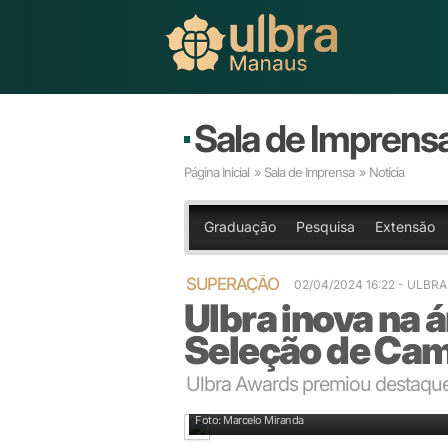
Sala de Imprens
Página Inicial
»
Sala de Imprensa
» Notícia
Graduação
Pesquisa
Extensão
SUPERAÇÃO
02/04/2024 16:22 - ULBR
Ulbra inova na 
Seleção de Ca
Ulbra Awards premiou destaque
Gestores e premiados: primeira edição Ulbra Awards
Foto: Marcelo Miranda