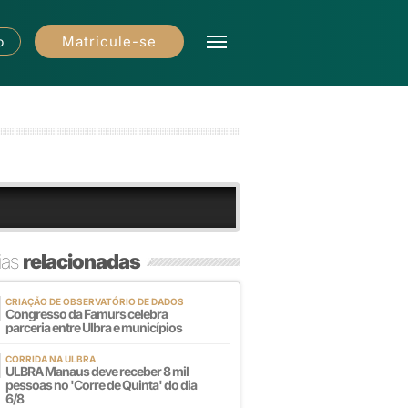
Matricule-se
o
ias
relacionadas
CRIAÇÃO DE OBSERVATÓRIO DE DADOS
Congresso da Famurs celebra
parceria entre Ulbra e municípios
CORRIDA NA ULBRA
ULBRA Manaus deve receber 8 mil
pessoas no 'Corre de Quinta' do dia
6/8