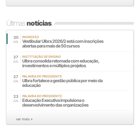
Últimas
notícias
30
INGRESSO
Vestibular Ulbra 2026/2 está com inscrições
JUL
abertas para mais de 50 cursos
27
INSTITUIÇÃO DE ENSINO
Ulbra consolida retomada com educação,
JUL
investimentos e múltiplos projetos
27
PALAVRA DO PRESIDENTE
Ulbra fortalece a gestão pública por meio da
JUL
educação
23
PALAVRA DO PRESIDENTE
Educação Executiva impulsiona o
JUL
desenvolvimento das organizações
ver mais »