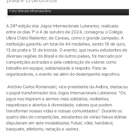
Colégio Cristo Redentor conquistou 44 medalhas
Foto: Marcelo Miranda/Ulbra
A 28ª edição dos Jogos Internacionais Luteranos, realizada
entre os dias 1º e 4 de outubro de 2024, consagrou o Colégio
Ulbra Cristo Redentor, de Canoas, como o grande campeão. A
instituição garantiu um total de 44 medalhas, sendo 18 de ouro,
13 de prata e 13 de bronze. O evento, que reuniu estudantes de
diversas regiões do Brasil e de outros países, foi marcado por
competições acirradas e pela celebração de valores como
trabalho em equipe, solidariedade e respeito. Para os
organizadores, o evento vai além do desempenho esportivo.
Antônio Carlos Romanoski, vice-presidente da Aelbra, destacou
o papel transformador dos Jogos Internacionais Luteranos: "Os
jogos nos inspiram a sermos mais solidários, resilientes,
respeitosos e abertos à diversidade, valores que podem
transformar nossas vidas e nossas comunidades". Durante os
quatro dias de competições, estudantes de várias faixas etárias
disputaram em sete modalidades: futsal, vôlei, handebol,
basquete, atletismo, natação e xadrez.