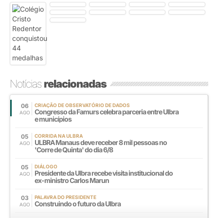
Notícias
relacionadas
06
CRIAÇÃO DE OBSERVATÓRIO DE DADOS
Congresso da Famurs celebra parceria entre Ulbra
AGO
e municípios
05
CORRIDA NA ULBRA
ULBRA Manaus deve receber 8 mil pessoas no
AGO
'Corre de Quinta' do dia 6/8
05
DIÁLOGO
Presidente da Ulbra recebe visita institucional do
AGO
ex-ministro Carlos Marun
03
PALAVRA DO PRESIDENTE
Construindo o futuro da Ulbra
AGO