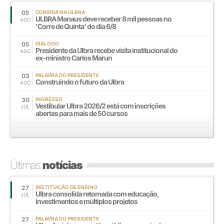
05
CORRIDA NA ULBRA
ULBRA Manaus deve receber 8 mil pessoas no
AGO
'Corre de Quinta' do dia 6/8
05
DIÁLOGO
Presidente da Ulbra recebe visita institucional do
AGO
ex-ministro Carlos Marun
03
PALAVRA DO PRESIDENTE
Construindo o futuro da Ulbra
AGO
30
INGRESSO
Vestibular Ulbra 2026/2 está com inscrições
JUL
abertas para mais de 50 cursos
Últimas
notícias
27
INSTITUIÇÃO DE ENSINO
Ulbra consolida retomada com educação,
JUL
investimentos e múltiplos projetos
27
PALAVRA DO PRESIDENTE