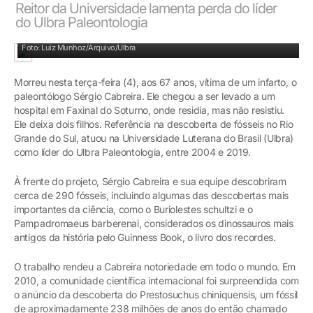
Reitor da Universidade lamenta perda do líder
do Ulbra Paleontologia
Foto: Luiz Munhoz/Arquivo/Ulbra
Morreu nesta terça-feira (4), aos 67 anos, vítima de um infarto, o
paleontólogo Sérgio Cabreira. Ele chegou a ser levado a um
hospital em Faxinal do Soturno, onde residia, mas não resistiu.
Ele deixa dois filhos. Referência na descoberta de fósseis no Rio
Grande do Sul, atuou na Universidade Luterana do Brasil (Ulbra)
como líder do Ulbra Paleontologia, entre 2004 e 2019.
À frente do projeto, Sérgio Cabreira e sua equipe descobriram
cerca de 290 fósseis, incluindo algumas das descobertas mais
importantes da ciência, como o Buriolestes schultzi e o
Pampadromaeus barberenai, considerados os dinossauros mais
antigos da história pelo Guinness Book, o livro dos recordes.
O trabalho rendeu a Cabreira notoriedade em todo o mundo. Em
2010, a comunidade científica internacional foi surpreendida com
o anúncio da descoberta do Prestosuchus chiniquensis, um fóssil
de aproximadamente 238 milhões de anos do então chamado