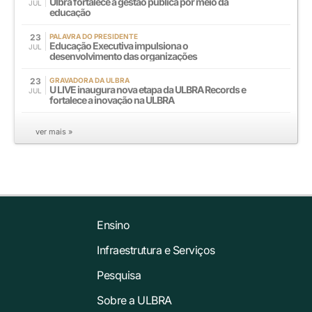
Ulbra fortalece a gestão pública por meio da
JUL
educação
23
PALAVRA DO PRESIDENTE
Educação Executiva impulsiona o
JUL
desenvolvimento das organizações
23
GRAVADORA DA ULBRA
U LIVE inaugura nova etapa da ULBRA Records e
JUL
fortalece a inovação na ULBRA
ver mais »
Ensino
Infraestrutura e Serviços
Pesquisa
Sobre a ULBRA