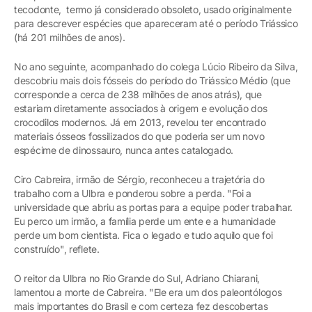
tecodonte, termo já considerado obsoleto, usado originalmente
para descrever espécies que apareceram até o período Triássico
(há 201 milhões de anos).
No ano seguinte, acompanhado do colega Lúcio Ribeiro da Silva,
descobriu mais dois fósseis do período do Triássico Médio (que
corresponde a cerca de 238 milhões de anos atrás), que
estariam diretamente associados à origem e evolução dos
crocodilos modernos. Já em 2013, revelou ter encontrado
materiais ósseos fossilizados do que poderia ser um novo
espécime de dinossauro, nunca antes catalogado.
Ciro Cabreira, irmão de Sérgio, reconheceu a trajetória do
trabalho com a Ulbra e ponderou sobre a perda. "Foi a
universidade que abriu as portas para a equipe poder trabalhar.
Eu perco um irmão, a família perde um ente e a humanidade
perde um bom cientista. Fica o legado e tudo aquilo que foi
construído", reflete.
O reitor da Ulbra no Rio Grande do Sul, Adriano Chiarani,
lamentou a morte de Cabreira. "Ele era um dos paleontólogos
mais importantes do Brasil e com certeza fez descobertas