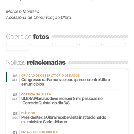
Marcelo Monteiro
Assessoria de Comunicação Ulbra
Galeria de
fotos
Notícias
relacionadas
06
CRIAÇÃO DE OBSERVATÓRIO DE DADOS
Congresso da Famurs celebra parceria entre Ulbra
AGO
e municípios
05
CORRIDA NA ULBRA
ULBRA Manaus deve receber 8 mil pessoas no
AGO
'Corre de Quinta' do dia 6/8
05
DIÁLOGO
Presidente da Ulbra recebe visita institucional do
AGO
ex-ministro Carlos Marun
03
PALAVRA DO PRESIDENTE