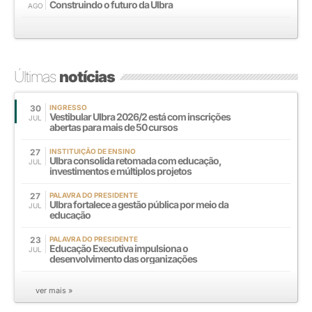
Construindo o futuro da Ulbra
AGO
Últimas
notícias
30
INGRESSO
Vestibular Ulbra 2026/2 está com inscrições
JUL
abertas para mais de 50 cursos
27
INSTITUIÇÃO DE ENSINO
Ulbra consolida retomada com educação,
JUL
investimentos e múltiplos projetos
27
PALAVRA DO PRESIDENTE
Ulbra fortalece a gestão pública por meio da
JUL
educação
23
PALAVRA DO PRESIDENTE
Educação Executiva impulsiona o
JUL
desenvolvimento das organizações
ver mais »