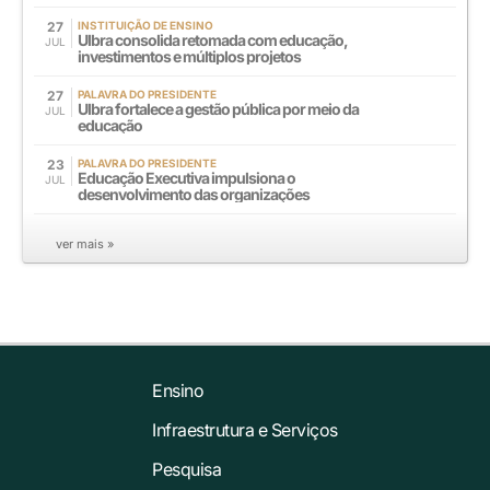
27
INSTITUIÇÃO DE ENSINO
Ulbra consolida retomada com educação,
JUL
investimentos e múltiplos projetos
27
PALAVRA DO PRESIDENTE
Ulbra fortalece a gestão pública por meio da
JUL
educação
23
PALAVRA DO PRESIDENTE
Educação Executiva impulsiona o
JUL
desenvolvimento das organizações
ver mais »
Ensino
Infraestrutura e Serviços
Pesquisa