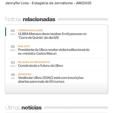
Jennyfer Lima - Estagiária de Jornalismo - AM/2025
Notícias
relacionadas
05
CORRIDA NA ULBRA
ULBRA Manaus deve receber 8 mil pessoas no
AGO
'Corre de Quinta' do dia 6/8
05
DIÁLOGO
Presidente da Ulbra recebe visita institucional do
AGO
ex-ministro Carlos Marun
03
PALAVRA DO PRESIDENTE
Construindo o futuro da Ulbra
AGO
30
INGRESSO
Vestibular Ulbra 2026/2 está com inscrições
JUL
abertas para mais de 50 cursos
Últimas
notícias