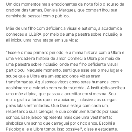
Um dos momentos mais emocionantes da noite foi o discurso da
oradora das turmas, Daniela Marques, que compartilhou sua
caminhada pessoal com o público.
Mãe de um filho com deficiência visual e autismo, a acadêmica
conheceu a ULBRA por meio de uma palestra sobre inclusão, e
ali iniciou uma nova etapa em sua vida:
"Esse é o meu primeiro período, e a minha história com a Ulbra é
uma verdadeira história de amor. Conheci a Ulbra por meio de
uma palestra sobre inclusão, onde meu filho deficiente visual
participou. Naquele momento, senti que esse era o meu lugar e
soube que a Ulbra era um espaço onde vidas eram
transformadas. Aqui somos vistos como seres humanos, com
acolhimento e cuidado com cada trajetória
.
A instituição acolheu
uma mãe atípica, que passou a acreditar em si mesma. Sou
muito grata a todos que me apoiaram, inclusive aos colegas,
pelas lutas enfrentadas. Que Deus esteja com cada um,
respeitando suas crenças, e que continuem lutando por seus
sonhos. Esse jaleco representa mais que uma vestimenta:
simboliza um sonho que carreguei por cinco anos. Escolhi a
Psicologia, e a Ulbra tornou isso possível", disse a estudante.