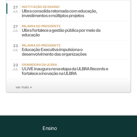
27
INSTITUIÇÃO DE ENSINO
Ulbra consolida retomada com educação,
JUL
investimentos e múltiplos projetos
27
PALAVRA DO PRESIDENTE
Ulbra fortalece a gestão pública por meio da
JUL
educação
23
PALAVRA DO PRESIDENTE
Educação Executiva impulsiona o
JUL
desenvolvimento das organizações
23
GRAVADORA DA ULBRA
U LIVE inaugura nova etapa da ULBRA Records e
JUL
fortalece a inovação na ULBRA
ver mais »
Ensino