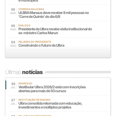
e municípios
05
CORRIDA NA ULBRA
ULBRA Manaus deve receber 8 mil pessoas no
AGO
'Corre de Quinta' do dia 6/8
05
DIÁLOGO
Presidente da Ulbra recebe visita institucional do
AGO
ex-ministro Carlos Marun
03
PALAVRA DO PRESIDENTE
Construindo o futuro da Ulbra
AGO
Últimas
notícias
30
INGRESSO
Vestibular Ulbra 2026/2 está com inscrições
JUL
abertas para mais de 50 cursos
27
INSTITUIÇÃO DE ENSINO
Ulbra consolida retomada com educação,
JUL
investimentos e múltiplos projetos
PALAVRA DO PRESIDENTE