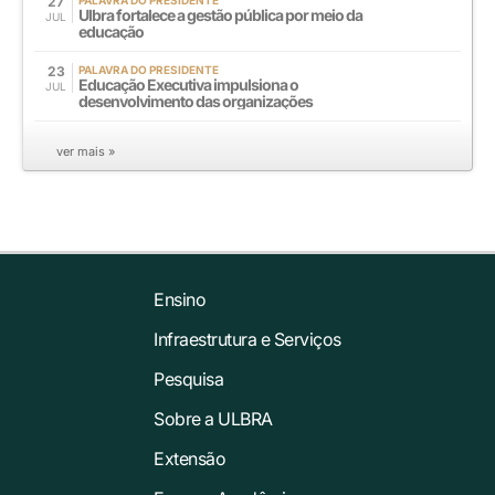
27
Ulbra fortalece a gestão pública por meio da
JUL
educação
23
PALAVRA DO PRESIDENTE
Educação Executiva impulsiona o
JUL
desenvolvimento das organizações
ver mais »
Ensino
Infraestrutura e Serviços
Pesquisa
Sobre a ULBRA
Extensão