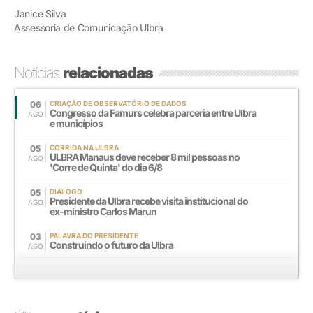
Janice Silva
Assessoria de Comunicação Ulbra
Notícias
relacionadas
06
CRIAÇÃO DE OBSERVATÓRIO DE DADOS
Congresso da Famurs celebra parceria entre Ulbra
AGO
e municípios
05
CORRIDA NA ULBRA
ULBRA Manaus deve receber 8 mil pessoas no
AGO
'Corre de Quinta' do dia 6/8
05
DIÁLOGO
Presidente da Ulbra recebe visita institucional do
AGO
ex-ministro Carlos Marun
03
PALAVRA DO PRESIDENTE
Construindo o futuro da Ulbra
AGO