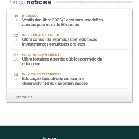
Últimas
notícias
30
INGRESSO
Vestibular Ulbra 2026/2 está com inscrições
JUL
abertas para mais de 50 cursos
27
INSTITUIÇÃO DE ENSINO
Ulbra consolida retomada com educação,
JUL
investimentos e múltiplos projetos
27
PALAVRA DO PRESIDENTE
Ulbra fortalece a gestão pública por meio da
JUL
educação
23
PALAVRA DO PRESIDENTE
Educação Executiva impulsiona o
JUL
desenvolvimento das organizações
ver mais »
Ensino