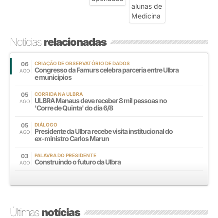
Notícias
relacionadas
06
CRIAÇÃO DE OBSERVATÓRIO DE DADOS
Congresso da Famurs celebra parceria entre Ulbra
AGO
e municípios
05
CORRIDA NA ULBRA
ULBRA Manaus deve receber 8 mil pessoas no
AGO
'Corre de Quinta' do dia 6/8
05
DIÁLOGO
Presidente da Ulbra recebe visita institucional do
AGO
ex-ministro Carlos Marun
03
PALAVRA DO PRESIDENTE
Construindo o futuro da Ulbra
AGO
Últimas
notícias