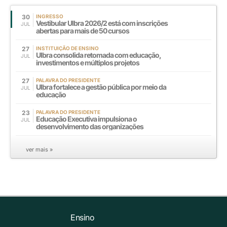
30
INGRESSO
Vestibular Ulbra 2026/2 está com inscrições
JUL
abertas para mais de 50 cursos
27
INSTITUIÇÃO DE ENSINO
Ulbra consolida retomada com educação,
JUL
investimentos e múltiplos projetos
27
PALAVRA DO PRESIDENTE
Ulbra fortalece a gestão pública por meio da
JUL
educação
23
PALAVRA DO PRESIDENTE
Educação Executiva impulsiona o
JUL
desenvolvimento das organizações
ver mais »
Ensino