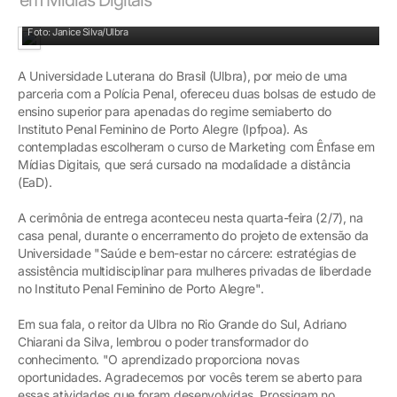
Selecionadas (com os kits nas mãos) receberam as bolsas em cerimônia
Foto: Janice Silva/Ulbra
A Universidade Luterana do Brasil (Ulbra), por meio de uma
parceria com a Polícia Penal, ofereceu duas bolsas de estudo de
ensino superior para apenadas do regime semiaberto do
Instituto Penal Feminino de Porto Alegre (Ipfpoa). As
contempladas escolheram o curso de Marketing com Ênfase em
Mídias Digitais, que será cursado na modalidade a distância
(EaD).
A cerimônia de entrega aconteceu nesta quarta-feira (2/7), na
casa penal, durante o encerramento do projeto de extensão da
Universidade "Saúde e bem-estar no cárcere: estratégias de
assistência multidisciplinar para mulheres privadas de liberdade
no Instituto Penal Feminino de Porto Alegre".
Em sua fala, o reitor da Ulbra no Rio Grande do Sul, Adriano
Chiarani da Silva, lembrou o poder transformador do
conhecimento. "O aprendizado proporciona novas
oportunidades. Agradecemos por vocês terem se aberto para
essas atividades que foram desenvolvidas. Prossigam no