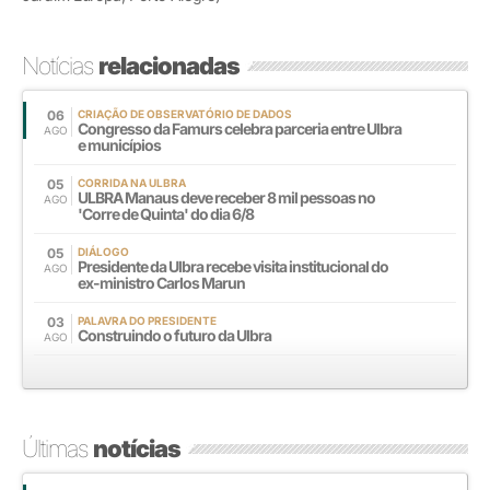
Notícias
relacionadas
06
CRIAÇÃO DE OBSERVATÓRIO DE DADOS
Congresso da Famurs celebra parceria entre Ulbra
AGO
e municípios
05
CORRIDA NA ULBRA
ULBRA Manaus deve receber 8 mil pessoas no
AGO
'Corre de Quinta' do dia 6/8
05
DIÁLOGO
Presidente da Ulbra recebe visita institucional do
AGO
ex-ministro Carlos Marun
03
PALAVRA DO PRESIDENTE
Construindo o futuro da Ulbra
AGO
Últimas
notícias