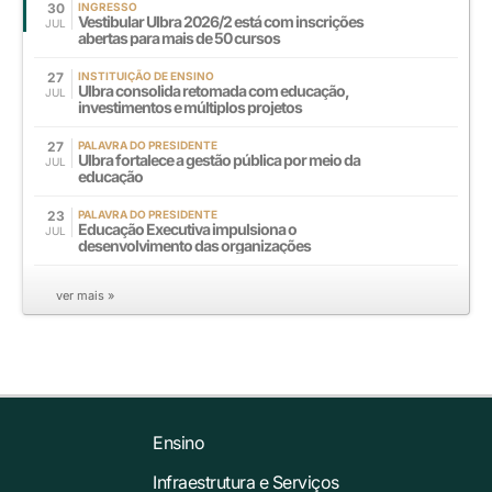
30
INGRESSO
Vestibular Ulbra 2026/2 está com inscrições
JUL
abertas para mais de 50 cursos
27
INSTITUIÇÃO DE ENSINO
Ulbra consolida retomada com educação,
JUL
investimentos e múltiplos projetos
27
PALAVRA DO PRESIDENTE
Ulbra fortalece a gestão pública por meio da
JUL
educação
23
PALAVRA DO PRESIDENTE
Educação Executiva impulsiona o
JUL
desenvolvimento das organizações
ver mais »
Ensino
Infraestrutura e Serviços