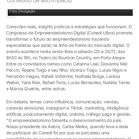
Conedi Ulbra traz especialistas que estão na linha de frente do mercado digital
Foto: Divulgação
Conexões reais, insights práticos e estratégias que funcionam. O
Congresso de Empreendedorismo Digital (Conedi Ulbra) promete
transformar o futuro do empreendedorismo trazendo
especialistas que estão na linha de frente do mercado digital. O
evento acontece nesta sexta-feira e sábado (25 e 26/7), das
8h30 às 18h, no Teatro do Bourbon Country, em Porto Alegre.
Entre os convidados nomes como Catarina Leal, Giovanna Mel
Peccin, Rejane Toigo e seu filho, Vicenzo Toigo, Lucas Nigro e
Fernando Viegas, Rafael Volterrine, Nathalia Braga, Larissa
Weber, Yana Reis, Rafael Terra, Lucas Bernardes, Natália Torres
e Márcia Queirós, entre outros.
Em debate, temas como influência, comunicação, vendas,
conexão emocional, Instagram e Tiktok, marketing, inteligência
artificial, posicionamento digital, oratória, tráfego pago e gestão.
"O empreendedorismo fomenta o desenvolvimento do país.
Nosso presidente da Aebra, Carlos Melke, quando teve a ideia
de participar do Conedi foi por que se percebeu uma
possibilidade de se conectar com os jovens empreendedores. O