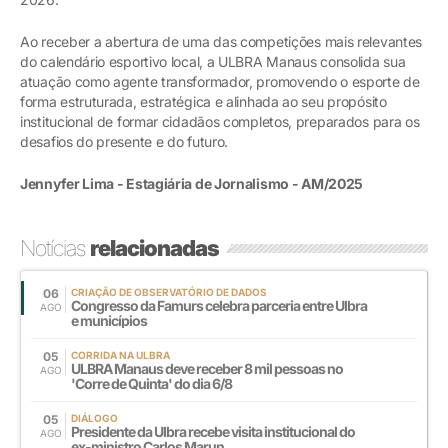
Ao receber a abertura de uma das competições mais relevantes
do calendário esportivo local, a ULBRA Manaus consolida sua
atuação como agente transformador, promovendo o esporte de
forma estruturada, estratégica e alinhada ao seu propósito
institucional de formar cidadãos completos, preparados para os
desafios do presente e do futuro.
Jennyfer Lima - Estagiária de Jornalismo - AM/2025
Notícias
relacionadas
06
CRIAÇÃO DE OBSERVATÓRIO DE DADOS
Congresso da Famurs celebra parceria entre Ulbra
AGO
e municípios
05
CORRIDA NA ULBRA
ULBRA Manaus deve receber 8 mil pessoas no
AGO
'Corre de Quinta' do dia 6/8
05
DIÁLOGO
Presidente da Ulbra recebe visita institucional do
AGO
ex-ministro Carlos Marun