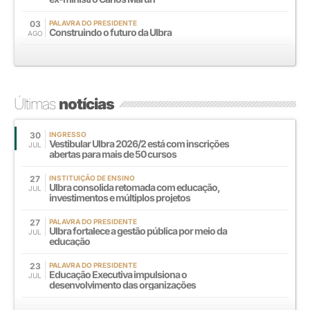
03
PALAVRA DO PRESIDENTE
Construindo o futuro da Ulbra
AGO
Últimas
notícias
30
INGRESSO
Vestibular Ulbra 2026/2 está com inscrições
JUL
abertas para mais de 50 cursos
27
INSTITUIÇÃO DE ENSINO
Ulbra consolida retomada com educação,
JUL
investimentos e múltiplos projetos
27
PALAVRA DO PRESIDENTE
Ulbra fortalece a gestão pública por meio da
JUL
educação
23
PALAVRA DO PRESIDENTE
Educação Executiva impulsiona o
JUL
desenvolvimento das organizações