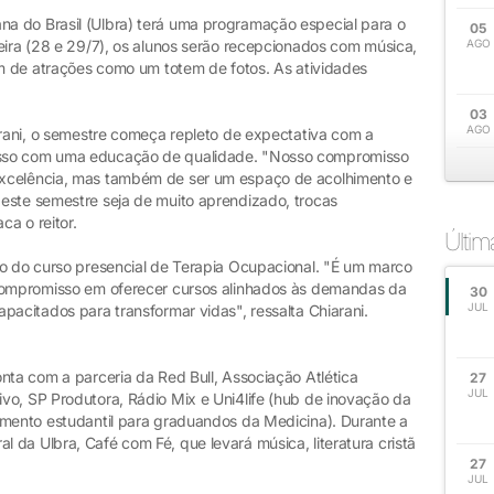
a do Brasil (Ulbra) terá uma programação especial para o
05
eira (28 e 29/7), os alunos serão recepcionados com música,
AGO
ém de atrações como um totem de fotos. As atividades
.
03
AGO
arani, o semestre começa repleto de expectativa com a
isso com uma educação de qualidade. "Nosso compromisso
excelência, mas também de ser um espaço de acolhimento e
este semestre seja de muito aprendizado, trocas
ca o reitor.
Últi
io do curso presencial de Terapia Ocupacional. "É um marco
 compromisso em oferecer cursos alinhados às demandas da
30
JUL
pacitados para transformar vidas", ressalta Chiarani.
nta com a parceria da Red Bull, Associação Atlética
27
JUL
vo, SP Produtora, Rádio Mix e Uni4life (hub de inovação da
amento estudantil para graduandos da Medicina). Durante a
da Ulbra, Café com Fé, que levará música, literatura cristã
27
JUL