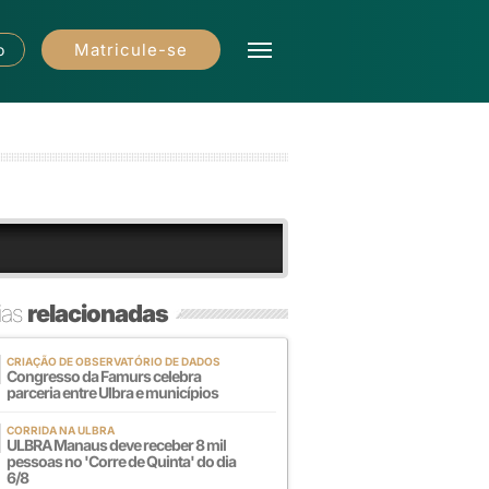
Matricule-se
o
ias
relacionadas
CRIAÇÃO DE OBSERVATÓRIO DE DADOS
Congresso da Famurs celebra
parceria entre Ulbra e municípios
CORRIDA NA ULBRA
ULBRA Manaus deve receber 8 mil
pessoas no 'Corre de Quinta' do dia
6/8