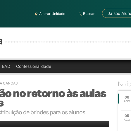
Já sou Alun
Alterar Unidade
Buscar
a
EAD
Confessionalidade
Notíc
BRA CANOAS
ão no retorno às aulas
06
s
AGO
tribuição de brindes para os alunos
05
h e das 18h às 19h.
AGO