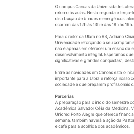
O campus Canoas da Universidade Luteran
retorno às aulas. Nesta segunda e terça-f
distribuição de brindes e energéticos, al
ocorrem das 12h às 13h e das 18h às 19h
Para o reitor da Ulbra no RS, Adriano Chi
Universidade reforçando o seu comprom
não é apenas em oferecer um ensino de 
desenvolvimento integral. Esperamos que 
significativas e grandes conquistas", desta
Entre as novidades em Canoas está o iníc
importante para a Ulbra e reforça nosso
sociedade e que preparem profissionais ca
Parcerias
A preparação para o início do semestre co
Acadêmica Salvador Célia da Medicina, Vi
Unicred Porto Alegre que oferece financi
semana, também haverá a ação da Pastoral 
e café para a acolhida dos acadêmicos.