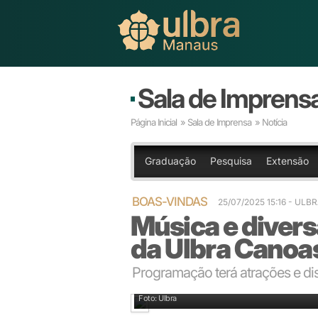
Sala de Imprens
Página Inicial
»
Sala de Imprensa
» Notícia
Graduação
Pesquisa
Extensão
BOAS-VINDAS
25/07/2025 15:16 - UL
Música e divers
da Ulbra Canoa
Programação terá atrações e dis
As atividades de volta às aulas ocorrem das 12h às 13
Foto: Ulbra