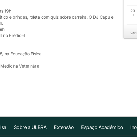
às 19h
23
JUL
tico e brindes, roleta com quiz sobre carreira. O DJ Capu e
h.
19h
ver
l no Prédio 6
55, na Educação Física
 Medicina Veterinária
isa
Sobre a ULBRA
Extensão
Espaço Acadêmico
In