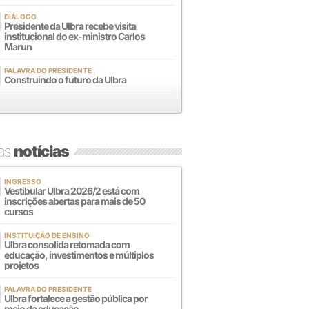
DIÁLOGO
Presidente da Ulbra recebe visita
institucional do ex-ministro Carlos
Marun
PALAVRA DO PRESIDENTE
Construindo o futuro da Ulbra
mas
notícias
INGRESSO
Vestibular Ulbra 2026/2 está com
inscrições abertas para mais de 50
cursos
INSTITUIÇÃO DE ENSINO
Ulbra consolida retomada com
educação, investimentos e múltiplos
projetos
PALAVRA DO PRESIDENTE
Ulbra fortalece a gestão pública por
meio da educação