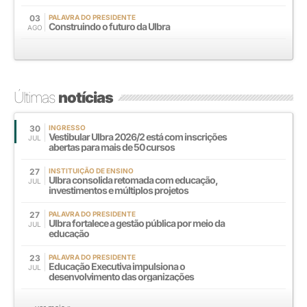
03
PALAVRA DO PRESIDENTE
Construindo o futuro da Ulbra
AGO
Últimas
notícias
30
INGRESSO
Vestibular Ulbra 2026/2 está com inscrições
JUL
abertas para mais de 50 cursos
27
INSTITUIÇÃO DE ENSINO
Ulbra consolida retomada com educação,
JUL
investimentos e múltiplos projetos
27
PALAVRA DO PRESIDENTE
Ulbra fortalece a gestão pública por meio da
JUL
educação
23
PALAVRA DO PRESIDENTE
Educação Executiva impulsiona o
JUL
desenvolvimento das organizações