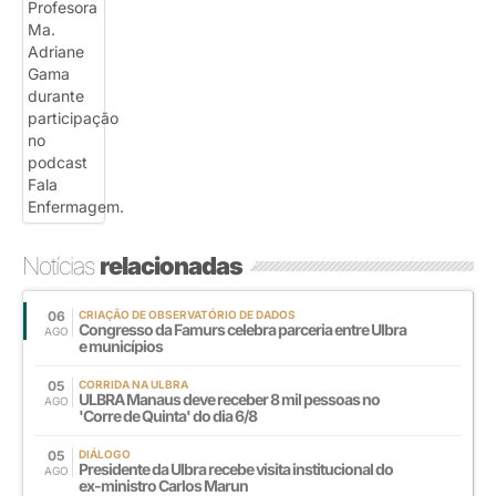
Notícias
relacionadas
06
CRIAÇÃO DE OBSERVATÓRIO DE DADOS
Congresso da Famurs celebra parceria entre Ulbra
AGO
e municípios
05
CORRIDA NA ULBRA
ULBRA Manaus deve receber 8 mil pessoas no
AGO
'Corre de Quinta' do dia 6/8
05
DIÁLOGO
Presidente da Ulbra recebe visita institucional do
AGO
ex-ministro Carlos Marun