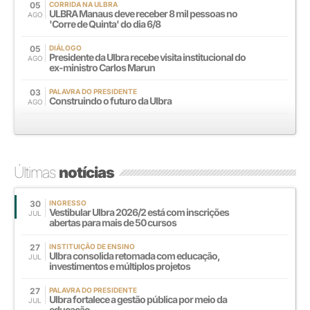
05
CORRIDA NA ULBRA
ULBRA Manaus deve receber 8 mil pessoas no
AGO
'Corre de Quinta' do dia 6/8
05
DIÁLOGO
Presidente da Ulbra recebe visita institucional do
AGO
ex-ministro Carlos Marun
03
PALAVRA DO PRESIDENTE
Construindo o futuro da Ulbra
AGO
Últimas
notícias
30
INGRESSO
Vestibular Ulbra 2026/2 está com inscrições
JUL
abertas para mais de 50 cursos
27
INSTITUIÇÃO DE ENSINO
Ulbra consolida retomada com educação,
JUL
investimentos e múltiplos projetos
27
PALAVRA DO PRESIDENTE
Ulbra fortalece a gestão pública por meio da
JUL
educação