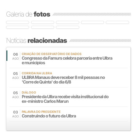
Galeria de
fotos
Notícias
relacionadas
06
CRIAÇÃO DE OBSERVATÓRIO DE DADOS
Congresso da Famurs celebra parceria entre Ulbra
AGO
e municípios
05
CORRIDA NA ULBRA
ULBRA Manaus deve receber 8 mil pessoas no
AGO
'Corre de Quinta' do dia 6/8
05
DIÁLOGO
Presidente da Ulbra recebe visita institucional do
AGO
ex-ministro Carlos Marun
03
PALAVRA DO PRESIDENTE
Construindo o futuro da Ulbra
AGO