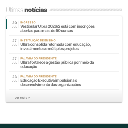
Últimas
notícias
30
INGRESSO
Vestibular Ulbra 2026/2 está com inscrições
JUL
abertas para mais de 50 cursos
27
INSTITUIÇÃO DE ENSINO
Ulbra consolida retomada com educação,
JUL
investimentos e múltiplos projetos
27
PALAVRA DO PRESIDENTE
Ulbra fortalece a gestão pública por meio da
JUL
educação
23
PALAVRA DO PRESIDENTE
Educação Executiva impulsiona o
JUL
desenvolvimento das organizações
ver mais »