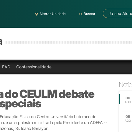
Já sou Alun
Alterar Unidade
Buscar
a
EAD
Confessionalidade
Notíc
a do CEULM debate
06
speciais
AGO
 Educação Física do Centro Universitário Luterano de
05
AGO
e uma palestra ministrada pelo Presidente da ADEFA --
azonas, Sr. Isaac Benayon.