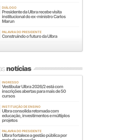
DIÁLOGO
Presidente da Ulbra recebe visita
institucional do ex-ministro Carlos
Marun
PALAVRA DO PRESIDENTE
Construindo o futuro da Ulbra
mas
notícias
INGRESSO
Vestibular Ulbra 2026/2 está com
inscrições abertas para mais de 50
cursos
INSTITUIÇÃO DE ENSINO
Ulbra consolida retomada com
educação, investimentos e múltiplos
projetos
PALAVRA DO PRESIDENTE
Ulbra fortalece a gestão pública por
meio da educação