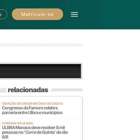
Matricule-se
o
ias
relacionadas
CRIAÇÃO DE OBSERVATÓRIO DE DADOS
Congresso da Famurs celebra
parceria entre Ulbra e municípios
CORRIDA NA ULBRA
ULBRA Manaus deve receber 8 mil
pessoas no 'Corre de Quinta' do dia
6/8