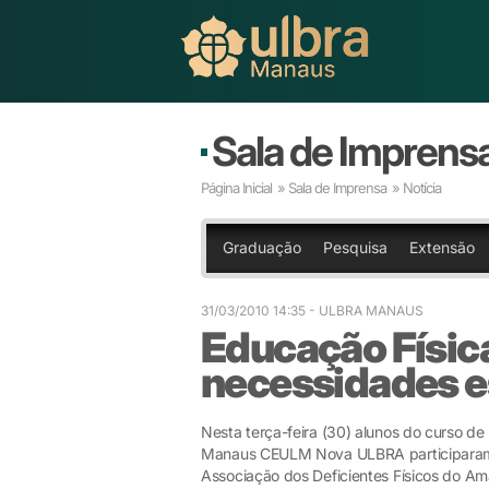
Sala de Imprens
Página Inicial
»
Sala de Imprensa
» Notícia
Graduação
Pesquisa
Extensão
31/03/2010 14:35
- ULBRA MANAUS
Educação Físic
necessidades e
Nesta terça-feira (30) alunos do curso de
Manaus CEULM Nova ULBRA participaram d
Associação dos Deficientes Físicos do Am