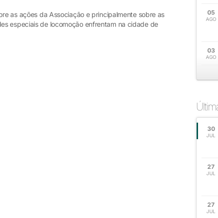
05
obre as ações da Associação e principalmente sobre as
AGO
es especiais de locomoção enfrentam na cidade de
03
AGO
Últi
30
JUL
27
JUL
27
JUL