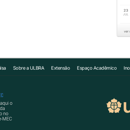
23
JUL
ver
isa
Sobre a ULBRA
Extensão
Espaço Acadêmico
In