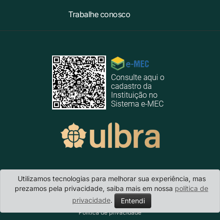
Trabalhe conosco
Ulbra Manaus
- Avenida Carlos Drummond de Andrade, 1460 -
Utilizamos tecnologias para melhorar sua experiência, mas
Conjunto Atílio Andreazza - Japiim - CEP 69077-730 - Manaus/AM
prezamos pela privacidade, saiba mais em nossa
política de
Telefone: (92) 3616.9800 · E-mail:
acsmao@ulbra.br
privacidade
.
Entendi
Política de privacidade