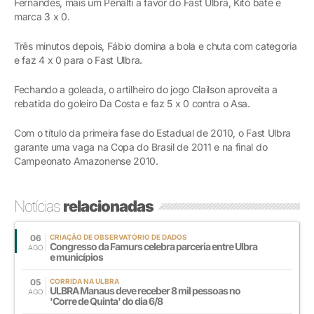
Fernandes, mais um Pênalti a favor do Fast Ulbra, Kitó bate e
marca 3 x 0.
Três minutos depois, Fábio domina a bola e chuta com categoria
e faz 4 x 0 para o Fast Ulbra.
Fechando a goleada, o artilheiro do jogo Clailson aproveita a
rebatida do goleiro Da Costa e faz 5 x 0 contra o Asa.
Com o título da primeira fase do Estadual de 2010, o Fast Ulbra
garante uma vaga na Copa do Brasil de 2011 e na final do
Campeonato Amazonense 2010.
Notícias
relacionadas
06
CRIAÇÃO DE OBSERVATÓRIO DE DADOS
Congresso da Famurs celebra parceria entre Ulbra
AGO
e municípios
05
CORRIDA NA ULBRA
ULBRA Manaus deve receber 8 mil pessoas no
AGO
'Corre de Quinta' do dia 6/8