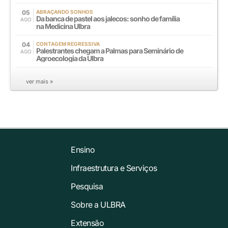
05
ABRAÇANDO SONHOS
Da banca de pastel aos jalecos: sonho de família
AGO
na Medicina Ulbra
04
CONTAGEM REGRESSIVA
Palestrantes chegam a Palmas para Seminário de
AGO
Agroecologia da Ulbra
ver mais »
Ensino
Infraestrutura e Serviços
Pesquisa
Sobre a ULBRA
Extensão