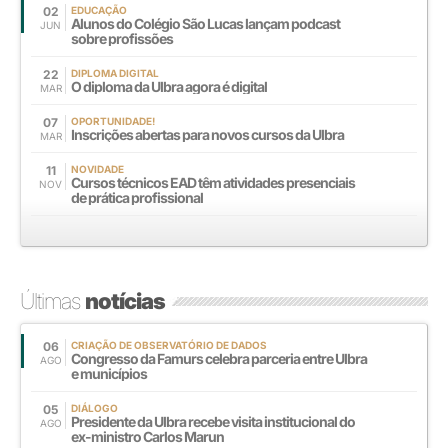
02
EDUCAÇÃO
Alunos do Colégio São Lucas lançam podcast
JUN
sobre profissões
22
DIPLOMA DIGITAL
O diploma da Ulbra agora é digital
MAR
07
OPORTUNIDADE!
Inscrições abertas para novos cursos da Ulbra
MAR
11
NOVIDADE
Cursos técnicos EAD têm atividades presenciais
NOV
de prática profissional
Últimas
notícias
06
CRIAÇÃO DE OBSERVATÓRIO DE DADOS
Congresso da Famurs celebra parceria entre Ulbra
AGO
e municípios
05
DIÁLOGO
Presidente da Ulbra recebe visita institucional do
AGO
ex-ministro Carlos Marun