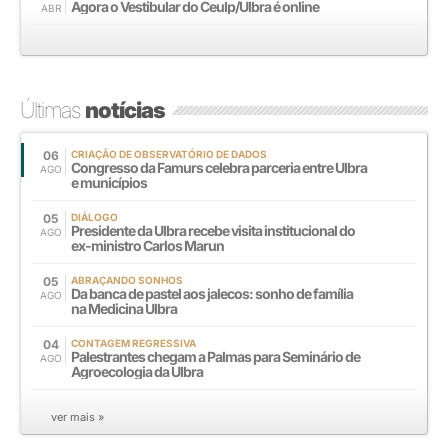
Agora o Vestibular do Ceulp/Ulbra é online
ABR
Últimas
notícias
06
CRIAÇÃO DE OBSERVATÓRIO DE DADOS
Congresso da Famurs celebra parceria entre Ulbra
AGO
e municípios
05
DIÁLOGO
Presidente da Ulbra recebe visita institucional do
AGO
ex-ministro Carlos Marun
05
ABRAÇANDO SONHOS
Da banca de pastel aos jalecos: sonho de família
AGO
na Medicina Ulbra
04
CONTAGEM REGRESSIVA
Palestrantes chegam a Palmas para Seminário de
AGO
Agroecologia da Ulbra
ver mais »