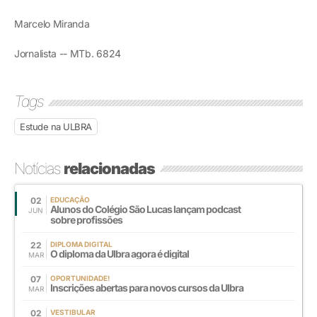
Marcelo Miranda
Jornalista -- MTb. 6824
Tags
Estude na ULBRA
Notícias
relacionadas
02
EDUCAÇÃO
Alunos do Colégio São Lucas lançam podcast
JUN
sobre profissões
22
DIPLOMA DIGITAL
O diploma da Ulbra agora é digital
MAR
07
OPORTUNIDADE!
Inscrições abertas para novos cursos da Ulbra
MAR
02
VESTIBULAR