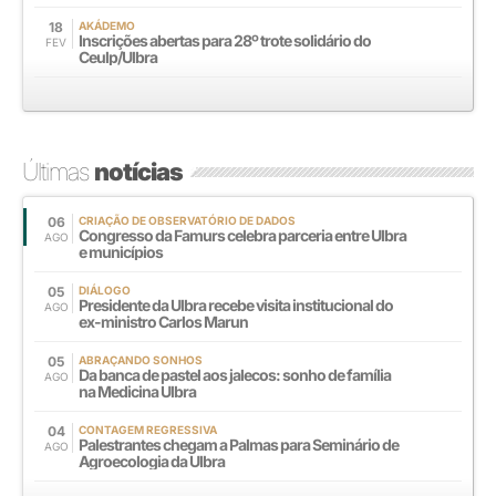
18
AKÁDEMO
Inscrições abertas para 28º trote solidário do
FEV
Ceulp/Ulbra
Últimas
notícias
06
CRIAÇÃO DE OBSERVATÓRIO DE DADOS
Congresso da Famurs celebra parceria entre Ulbra
AGO
e municípios
05
DIÁLOGO
Presidente da Ulbra recebe visita institucional do
AGO
ex-ministro Carlos Marun
05
ABRAÇANDO SONHOS
Da banca de pastel aos jalecos: sonho de família
AGO
na Medicina Ulbra
04
CONTAGEM REGRESSIVA
Palestrantes chegam a Palmas para Seminário de
AGO
Agroecologia da Ulbra