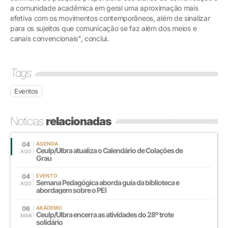
a comunidade acadêmica em geral uma aproximação mais
efetiva com os movimentos contemporâneos, além de sinalizar
para os sujeitos que comunicação se faz além dos meios e
canais convencionais", conclui.
Tags
Eventos
Notícias
relacionadas
04
AGENDA
Ceulp/Ulbra atualiza o Calendário de Colações de
AGO
Grau
04
EVENTO
Semana Pedagógica aborda guia da biblioteca e
AGO
abordagem sobre o PEI
06
AKÁDEMO
Ceulp/Ulbra encerra as atividades do 28º trote
MAR
solidário