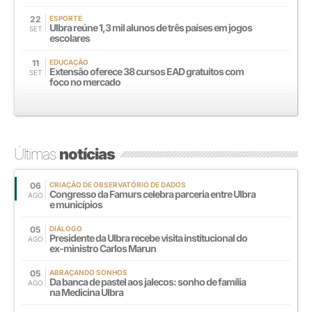
22
ESPORTE
Ulbra reúne 1,3 mil alunos de três países em jogos
SET
escolares
11
EDUCAÇÃO
Extensão oferece 38 cursos EAD gratuitos com
SET
foco no mercado
Últimas
notícias
06
CRIAÇÃO DE OBSERVATÓRIO DE DADOS
Congresso da Famurs celebra parceria entre Ulbra
AGO
e municípios
05
DIÁLOGO
Presidente da Ulbra recebe visita institucional do
AGO
ex-ministro Carlos Marun
05
ABRAÇANDO SONHOS
Da banca de pastel aos jalecos: sonho de família
AGO
na Medicina Ulbra