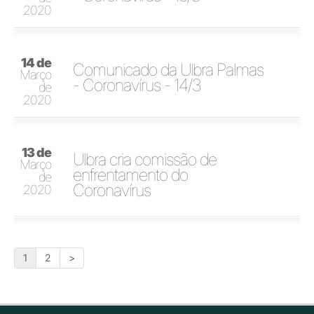
2020
14 de
Comunicado da Ulbra Palmas
Março
- Coronavírus - 14/3
de
2020
13 de
Ulbra cria comissão de
Março
enfrentamento do
de
Coronavírus
2020
1
2
>