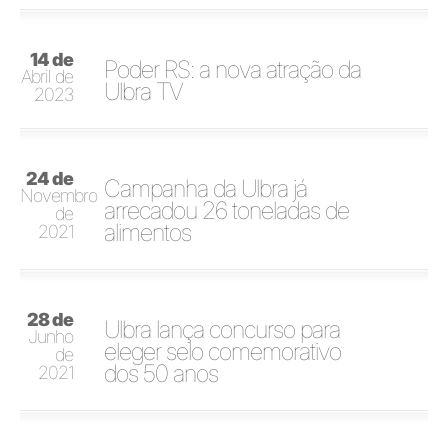
14 de
Poder RS: a nova atração da
Abril de
Ulbra TV
2023
24 de
Campanha da Ulbra já
Novembro
arrecadou 26 toneladas de
de
alimentos
2021
28 de
Ulbra lança concurso para
Junho
eleger selo comemorativo
de
dos 50 anos
2021