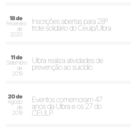
18 de
Inscrições abertas para 28º
Fevereiro
trote solidário do Ceulp/Ulbra
de
2020
11 de
Ulbra realiza atividades de
Setembro
prevenção ao suicídio
de
2019
20 de
Eventos comemoram 47
Agosto
anos da Ulbra e os 27 do
de
CEULP
2019