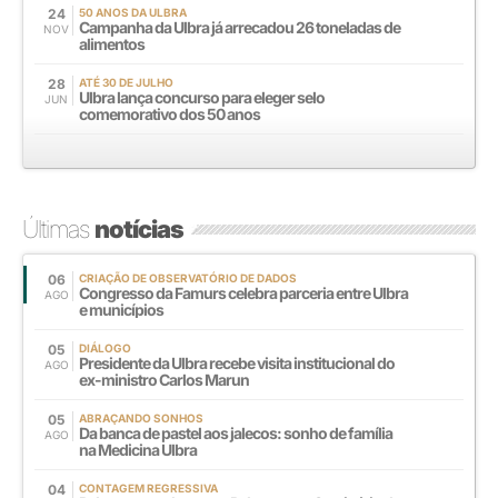
24
50 ANOS DA ULBRA
Campanha da Ulbra já arrecadou 26 toneladas de
NOV
alimentos
28
ATÉ 30 DE JULHO
Ulbra lança concurso para eleger selo
JUN
comemorativo dos 50 anos
Últimas
notícias
06
CRIAÇÃO DE OBSERVATÓRIO DE DADOS
Congresso da Famurs celebra parceria entre Ulbra
AGO
e municípios
05
DIÁLOGO
Presidente da Ulbra recebe visita institucional do
AGO
ex-ministro Carlos Marun
05
ABRAÇANDO SONHOS
Da banca de pastel aos jalecos: sonho de família
AGO
na Medicina Ulbra
04
CONTAGEM REGRESSIVA