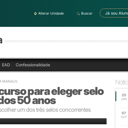
Já sou Alun
Alterar Unidade
Buscar
a
EAD
Confessionalidade
Notíc
RA MANAUS
curso para eleger selo
25
dos 50 anos
JAN
colher um dos três selos concorrentes
07
OUT