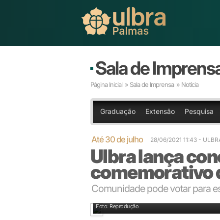
Sala de Imprens
Página Inicial
»
Sala de Imprensa
» Notícia
Graduação
Extensão
Pesquisa
Até 30 de julho
28/06/2021 11:43
- ULB
Ulbra lança con
comemorativo 
Comunidade pode votar para es
Foto: Reprodução