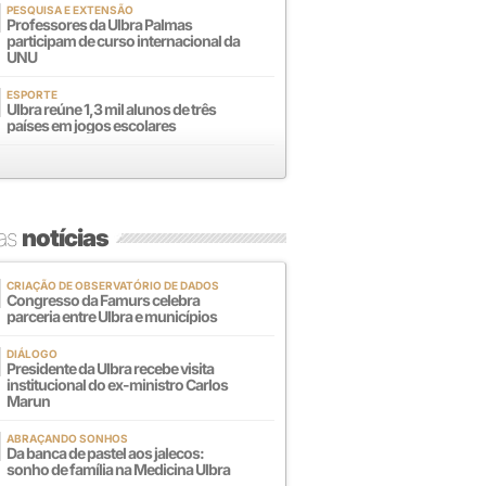
PESQUISA E EXTENSÃO
Professores da Ulbra Palmas
participam de curso internacional da
UNU
ESPORTE
Ulbra reúne 1,3 mil alunos de três
países em jogos escolares
mas
notícias
CRIAÇÃO DE OBSERVATÓRIO DE DADOS
Congresso da Famurs celebra
parceria entre Ulbra e municípios
DIÁLOGO
Presidente da Ulbra recebe visita
institucional do ex-ministro Carlos
Marun
ABRAÇANDO SONHOS
Da banca de pastel aos jalecos:
sonho de família na Medicina Ulbra