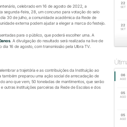
22
ntenário, celebrado em 16 de agosto de 2022, a
SET
sta segunda-feira, 28, um concurso para votação do selo
 dia 30 de julho, a comunidade acadêmica da Rede de
munidade externa podem ajudar a eleger a marca do festejo.
22
SET
sentadas para o público, que poderá escolher uma. A
50anos
. A divulgação do resultado será realizada na live de
 dia 16 de agosto, com transmissão pela Ulbra TV.
Últi
mbrar a trajetória e as contribuições da Instituição ao
06
bra também preparou uma ação social de arrecadação de
AGO
o do ano que vem, 50 toneladas de mantimentos, que serão
 outras instituições parceiras da Rede de Escolas e dos
05
AGO
05
AGO