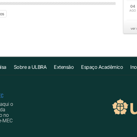
04
AGO
ios
ver
isa
Sobre a ULBRA
Extensão
Espaço Acadêmico
In