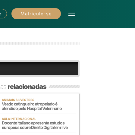
Matricule-se
o
ias
relacionadas
ANIMAIS SILVESTRES
Veado catingueiro atropelado é
atendido pelo Hospital Veterinário
AULA INTERNACIONAL
Docente italiano apresenta estudos
europeus sobre Direito Digital em live