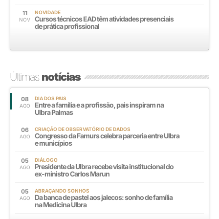
11
NOVIDADE
Cursos técnicos EAD têm atividades presenciais
NOV
de prática profissional
Últimas
notícias
08
DIA DOS PAIS
Entre a família e a profissão, pais inspiram na
AGO
Ulbra Palmas
06
CRIAÇÃO DE OBSERVATÓRIO DE DADOS
Congresso da Famurs celebra parceria entre Ulbra
AGO
e municípios
05
DIÁLOGO
Presidente da Ulbra recebe visita institucional do
AGO
ex-ministro Carlos Marun
05
ABRAÇANDO SONHOS
Da banca de pastel aos jalecos: sonho de família
AGO
na Medicina Ulbra