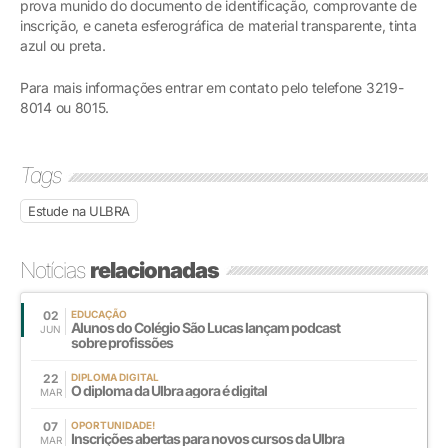
prova munido do documento de identificação, comprovante de
inscrição, e caneta esferográfica de material transparente, tinta
azul ou preta.
Para mais informações entrar em contato pelo telefone 3219-
8014 ou 8015.
Tags
Estude na ULBRA
Notícias
relacionadas
02
EDUCAÇÃO
Alunos do Colégio São Lucas lançam podcast
JUN
sobre profissões
22
DIPLOMA DIGITAL
O diploma da Ulbra agora é digital
MAR
07
OPORTUNIDADE!
Inscrições abertas para novos cursos da Ulbra
MAR