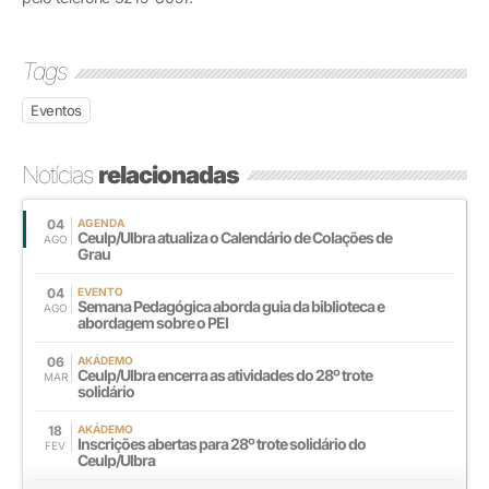
Tags
Eventos
Notícias
relacionadas
04
AGENDA
Ceulp/Ulbra atualiza o Calendário de Colações de
AGO
Grau
04
EVENTO
Semana Pedagógica aborda guia da biblioteca e
AGO
abordagem sobre o PEI
06
AKÁDEMO
Ceulp/Ulbra encerra as atividades do 28º trote
MAR
solidário
18
AKÁDEMO
Inscrições abertas para 28º trote solidário do
FEV
Ceulp/Ulbra