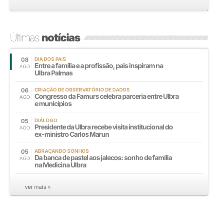
Últimas
notícias
08
DIA DOS PAIS
Entre a família e a profissão, pais inspiram na
AGO
Ulbra Palmas
06
CRIAÇÃO DE OBSERVATÓRIO DE DADOS
Congresso da Famurs celebra parceria entre Ulbra
AGO
e municípios
05
DIÁLOGO
Presidente da Ulbra recebe visita institucional do
AGO
ex-ministro Carlos Marun
05
ABRAÇANDO SONHOS
Da banca de pastel aos jalecos: sonho de família
AGO
na Medicina Ulbra
ver mais »