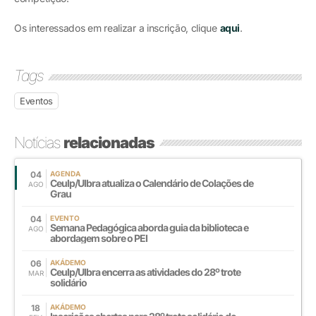
Os interessados em realizar a inscrição, clique
aqui
.
Tags
Eventos
Notícias
relacionadas
04
AGENDA
Ceulp/Ulbra atualiza o Calendário de Colações de
AGO
Grau
04
EVENTO
Semana Pedagógica aborda guia da biblioteca e
AGO
abordagem sobre o PEI
06
AKÁDEMO
Ceulp/Ulbra encerra as atividades do 28º trote
MAR
solidário
18
AKÁDEMO