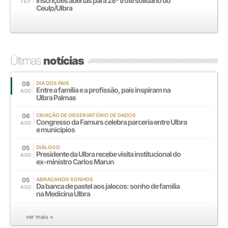
Inscrições abertas para 28º trote solidário do
FEV
Ceulp/Ulbra
Últimas
notícias
08
DIA DOS PAIS
Entre a família e a profissão, pais inspiram na
AGO
Ulbra Palmas
06
CRIAÇÃO DE OBSERVATÓRIO DE DADOS
Congresso da Famurs celebra parceria entre Ulbra
AGO
e municípios
05
DIÁLOGO
Presidente da Ulbra recebe visita institucional do
AGO
ex-ministro Carlos Marun
05
ABRAÇANDO SONHOS
Da banca de pastel aos jalecos: sonho de família
AGO
na Medicina Ulbra
ver mais »