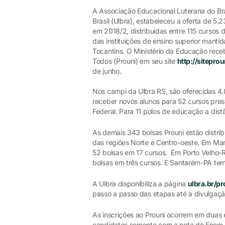
A Associação Educacional Luterana do Bra
Brasil (Ulbra), estabeleceu a oferta de 5
em 2018/2, distribuídas entre 115 cursos 
das instituições de ensino superior mant
Tocantins. O Ministério da Educação rece
Todos (Prouni) em seu site
http://sitepro
de junho.
Nos campi da Ulbra RS, são oferecidas 4.
receber novos alunos para 52 cursos pre
Federal. Para 11 polos de educação a dist
As demais 343 bolsas Prouni estão distri
das regiões Norte e Centro-oeste. Em Ma
52 bolsas em 17 cursos. Em Porto Velho-
bolsas em três cursos. E Santarém-PA tem
A Ulbra disponibiliza a página
ulbra.br/pr
passo a passo das etapas até a divulgaçã
As inscrições ao Prouni ocorrem em duas e
candidatos somente com a nota do Enem 2