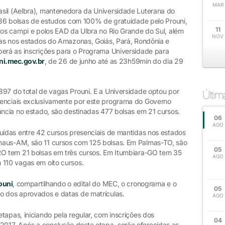
MAR
sil (Aelbra), mantenedora da Universidade Luterana do
.236 bolsas de estudos com 100% de gratuidade pelo Prouni,
11
dos campi e polos EAD da Ulbra no Rio Grande do Sul, além
NOV
idas nos estados do Amazonas, Goiás, Pará, Rondônia e
berá as inscrições para o Programa Universidade para
uni.mec.gov.br
, de 26 de junho até as 23h59min do dia 29
897 do total de vagas Prouni. E a Universidade optou por
Últi
senciais exclusivamente por este programa do Governo
ância no estado, são destinadas 477 bolsas em 21 cursos.
06
AGO
buídas entre 42 cursos presenciais de mantidas nos estados
naus-AM, são 11 cursos com 125 bolsas. Em Palmas-TO, são
05
RO tem 21 bolsas em três cursos. Em Itumbiara-GO tem 35
AGO
 110 vagas em oito cursos.
ouni
, compartilhando o edital do MEC, o cronograma e o
05
o dos aprovados e datas de matrículas.
AGO
tapas, iniciando pela regular, com inscrições dos
04
017. Após a conclusão desta etapa, serão oferecidas as