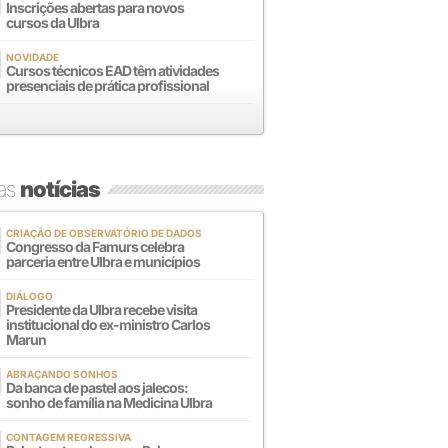
Inscrições abertas para novos
cursos da Ulbra
NOVIDADE
Cursos técnicos EAD têm atividades
presenciais de prática profissional
mas
notícias
CRIAÇÃO DE OBSERVATÓRIO DE DADOS
Congresso da Famurs celebra
parceria entre Ulbra e municípios
DIÁLOGO
Presidente da Ulbra recebe visita
institucional do ex-ministro Carlos
Marun
ABRAÇANDO SONHOS
Da banca de pastel aos jalecos:
sonho de família na Medicina Ulbra
CONTAGEM REGRESSIVA