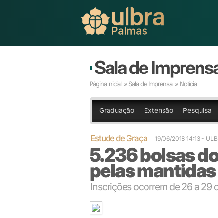
Sala de Imprens
Página Inicial
»
Sala de Imprensa
» Notícia
Graduação
Extensão
Pesquisa
Estude de Graça
19/06/2018 14:13
- UL
5.236 bolsas do
pelas mantidas 
Inscrições ocorrem de 26 a 29 