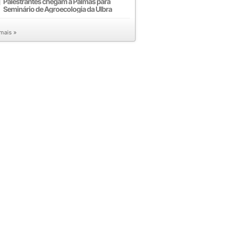
Palestrantes chegam a Palmas para
Seminário de Agroecologia da Ulbra
 mais »