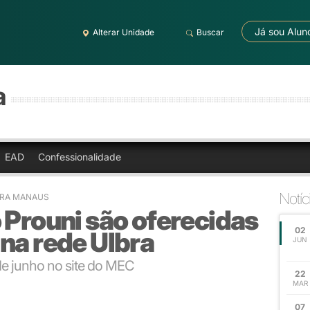
Já sou Alun
Alterar Unidade
Buscar
a
EAD
Confessionalidade
Notíc
BRA MANAUS
 Prouni são oferecidas
02
na rede Ulbra
JUN
de junho no site do MEC
22
MAR
07