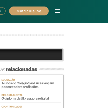
Matricule-se
o
ias
relacionadas
EDUCAÇÃO
Alunos do Colégio São Lucas lançam
podcast sobre profissões
DIPLOMA DIGITAL
O diploma da Ulbra agora é digital
OPORTUNIDADE!