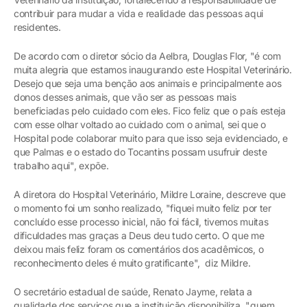
contribuir para mudar a vida e realidade das pessoas aqui
residentes.
De acordo com o diretor sócio da Aelbra, Douglas Flor, "é com
muita alegria que estamos inaugurando este Hospital Veterinário.
Desejo que seja uma benção aos animais e principalmente aos
donos desses animais, que vão ser as pessoas mais
beneficiadas pelo cuidado com eles. Fico feliz que o país esteja
com esse olhar voltado ao cuidado com o animal, sei que o
Hospital pode colaborar muito para que isso seja evidenciado, e
que Palmas e o estado do Tocantins possam usufruir deste
trabalho aqui", expõe.
A diretora do Hospital Veterinário, Mildre Loraine, descreve que
o momento foi um sonho realizado, "fiquei muito feliz por ter
concluído esse processo inicial, não foi fácil, tivemos muitas
dificuldades mas graças a Deus deu tudo certo. O que me
deixou mais feliz foram os comentários dos acadêmicos, o
reconhecimento deles é muito gratificante", diz Mildre.
O secretário estadual de saúde, Renato Jayme, relata a
qualidade dos serviços que a instituição disponibiliza, "quem