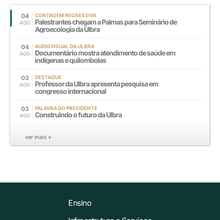
04
CONTAGEM REGRESSIVA
Palestrantes chegam a Palmas para Seminário de
AGO
Agroecologia da Ulbra
04
AUDIOVISUAL DA ULBRA
Documentário mostra atendimento de saúde em
AGO
indígenas e quilombolas
03
DESTAQUE
Professor da Ulbra apresenta pesquisa em
AGO
congresso internacional
03
PALAVRA DO PRESIDENTE
Construindo o futuro da Ulbra
AGO
ver mais »
Ensino