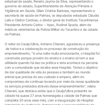
estadual de saúde, Renato Jayme da Silva, representando o
governo do estado, Superintendente de Atenção Primária e
Vigilância em Saúde, Gilian Cristina Barbosa, representando a
secretaria de saúde de Palmas, os deputados estaduais Cláudia
Lelis e Cleiton Cardoso, o diretor geral do Instituto Tocantinense
Presidente Antonio Carlos -- Itpac, Rudinei Spada, além de
médicos veterinários da Polícia Militar do Tocantins e da cidade
de Palmas.
O reitor do Ceulp/Ulbra, Adriano Chiarani, agradeceu a presença
de todos e a colaboração no processo de construção do
empreendimento, "é uma noite muito emocionante, o Hospital foi
construído porque provém do ensino e o ensino só tem a sua
utilidade quando há isso na prática e esta acontece na parceria
com a comunidade que recebe esse Hospital. Temos o objetivo
de dar qualidade de vida às pessoas e também ao mundo
animal que precisa do seu cuidado e amparo, além do
compromisso de continuar levando por meio da nossa qualidade
os serviços prestados através desse empreendimento", relata
Chiarani, que destaca ainda que o Ceulp/Ulbra presente na
cidade há quase 27 anos homenageia a cidade de Palmas que
completa 30 anos esse mês, com a inauguração do Hospital
Veterinário da instituição, fortalecendo a responsabilidade de