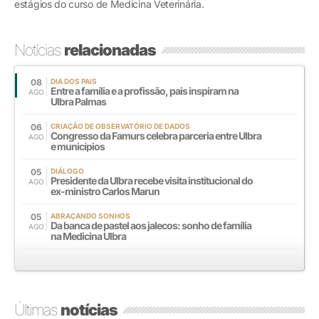
estágios do curso de Medicina Veterinária.
Notícias
relacionadas
08
DIA DOS PAIS
Entre a família e a profissão, pais inspiram na
AGO
Ulbra Palmas
06
CRIAÇÃO DE OBSERVATÓRIO DE DADOS
Congresso da Famurs celebra parceria entre Ulbra
AGO
e municípios
05
DIÁLOGO
Presidente da Ulbra recebe visita institucional do
AGO
ex-ministro Carlos Marun
05
ABRAÇANDO SONHOS
Da banca de pastel aos jalecos: sonho de família
AGO
na Medicina Ulbra
Últimas
notícias