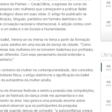
05
uterano de Palmas -- Ceulp/Ulbra, a egressa do curso de
AGO
 pesquisa com mulheres que começaram a praticar Ballet
icológico disso em suas vidas. O artigo foi publicado na
stituição, Singular, periódico em formato eletrônico do
05
 circulação nacional e internacional. A edição contou com
AGO
 e um deles é o de Sociais e Humanidades.
 ballet, Verena se viu imersa no tema a partir da formação
co para adultos em uma escola de dança da cidade. "Como
resse das mulheres em se tornarem bailarinas por profissão,
Últi
 ser diferente. Com esse pensamento decidi entender a
ontexto."
04
 do contexto da mulher na contemporaneidade, dos conceitos
AGO
vidade física, o artigo destrincha a significação do ballet
o da autoestima da mulher adulta.
04
AGO
pou de diversos festivais e sentiu a pressão das competições,
par de festivais de dança onde me apresentava e era
mento na área. Isso gerava uma pressão enorme sobre
03
possível observar que as participantes da pesquisa
AGO
 ela quando deixou de competir, "a autoconfiança cresce