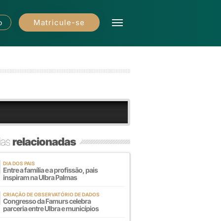
Matricule-se
o
ias
relacionadas
DIA DOS PAIS
Entre a família e a profissão, pais
inspiram na Ulbra Palmas
CRIAÇÃO DE OBSERVATÓRIO DE DADOS
Congresso da Famurs celebra
parceria entre Ulbra e municípios