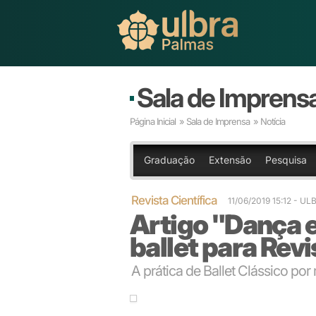
Sala de Imprens
Página Inicial
»
Sala de Imprensa
» Notícia
Graduação
Extensão
Pesquisa
Revista Científica
11/06/2019 15:12
- UL
Artigo "Dança 
ballet para Revi
A prática de Ballet Clássico por