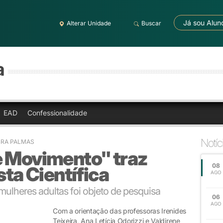
Já sou Alun
Alterar Unidade
Buscar
a
EAD
Confessionalidade
Notíc
BRA PALMAS
e Movimento" traz
08
sta Científica
AGO
 mulheres adultas foi objeto de pesquisa
06
AGO
Com a orientação das professoras Irenides
Teixeira, Ana Letícia Odorizzi e Valdirene