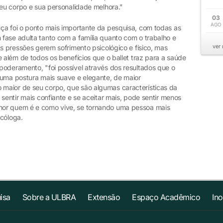
seu corpo e sua personalidade melhora."
03
AGO
ça foi o ponto mais importante da pesquisa, com todas as
fase adulta tanto com a família quanto com o trabalho e
ver
as pressões gerem sofrimento psicológico e físico, mas
e além de todos os benefícios que o ballet traz para a saúde
poderamento, "foi possível através dos resultados que o
 uma postura mais suave e elegante, de maior
maior de seu corpo, que são algumas características da
sentir mais confiante e se aceitar mais, pode sentir menos
hor quem é e como vive, se tornando uma pessoa mais
icóloga.
isa
Sobre a ULBRA
Extensão
Espaço Acadêmico
In