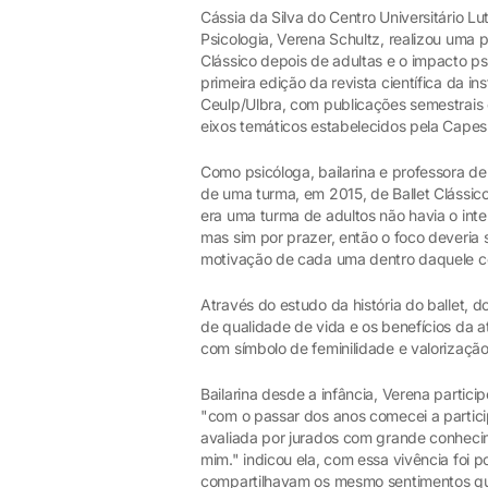
Cássia da Silva do Centro Universitário L
Psicologia, Verena Schultz, realizou uma
Clássico depois de adultas e o impacto ps
primeira edição da revista científica da in
Ceulp/Ulbra, com publicações semestrais e
eixos temáticos estabelecidos pela Capes
Como psicóloga, bailarina e professora de
de uma turma, em 2015, de Ballet Clássi
era uma turma de adultos não havia o inte
mas sim por prazer, então o foco deveria
motivação de cada uma dentro daquele c
Através do estudo da história do ballet,
de qualidade de vida e os benefícios da ati
com símbolo de feminilidade e valorizaçã
Bailarina desde a infância, Verena partici
"com o passar dos anos comecei a partici
avaliada por jurados com grande conheci
mim." indicou ela, com essa vivência foi 
compartilhavam os mesmo sentimentos que