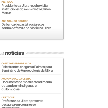
DIÁLOGO
Presidente da Ulbra recebe visita
institucional do ex-ministro Carlos
Marun
ABRAÇANDO SONHOS
Da banca de pastel aos jalecos:
sonho de família na Medicina Ulbra
mas
notícias
CONTAGEM REGRESSIVA
Palestrantes chegam a Palmas para
Seminário de Agroecologia da Ulbra
AUDIOVISUAL DA ULBRA
Documentário mostra atendimento
de saúde em indígenas e
quilombolas
DESTAQUE
Professor da Ulbra apresenta
pesquisa em congresso
internacional