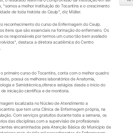
ver
, "somos a melhor instituição do Tocantins e o crescimento
idade de toda história do Ceulp", diz Müller.
 do reconhecimento do curso de Enfermagem do Ceulp.
s itens que são essenciais na formação do enfermeiro. Os
ão os responsáveis por termos um curso tão bem avaliado
olvidos", destaca a diretora acadêmica do Centro
.
o primeiro curso do Tocantins, conta com o melhor quadro
tado, possui os melhores laboratórios de Anatomia,
atologia e Semiotécnica,oferece estágios desde o início do
 de iniciação científica e de monitoria.
ermagem localizada no Núcleo de Atendimento a
cantins que tem uma Clínica de Enfermagem própria, na
ulação. Com serviços gratuitos durante toda a semana, os
rios das disciplinas com a supervisão de profissionais
acientes encaminhados pela Atenção Básica do Município de
nteriores mais de três mil procedimentos de Enfermagem