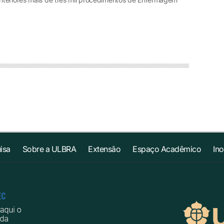
isa
Sobre a ULBRA
Extensão
Espaço Acadêmico
In