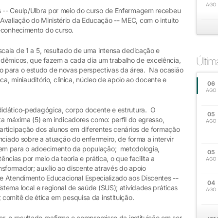
AGO
as -- Ceulp/Ulbra por meio do curso de Enfermagem recebeu
Avaliação do Ministério da Educação -- MEC, com o intuito
econhecimento do curso.
scala de 1 a 5, resultado de uma intensa dedicação e
Últi
adêmicos, que fazem a cada dia um trabalho de excelência,
 para o estudo de novas perspectivas da área. Na ocasião
eca, miniauditório, clínica, núcleo de apoio ao docente e
06
AGO
 didático-pedagógica, corpo docente e estrutura. O
05
ota máxima (5) em indicadores como: perfil do egresso,
AGO
participação dos alunos em diferentes cenários de formação
renciado sobre a atuação do enfermeiro, de forma a intervir
rrem para o adoecimento da população; metodologia,
05
ias por meio da teoria e prática, o que facilita a
AGO
sformador; auxílio ao discente através do apoio
e Atendimento Educacional Especializado aos Discentes --
04
istema local e regional de saúde (SUS); atividades práticas
AGO
 comitê de ética em pesquisa da instituição.
er, o resultado reafirma o compromisso da instituição em ser