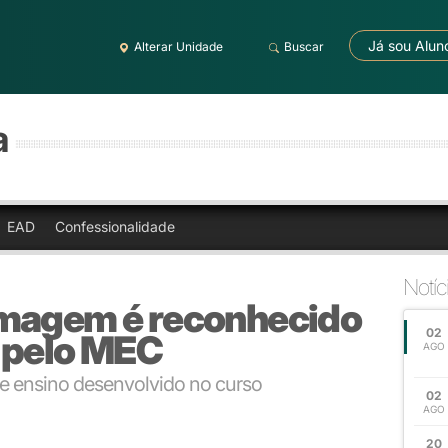
Já sou Alun
Alterar Unidade
Buscar
a
EAD
Confessionalidade
Notíc
rmagem é reconhecido
02
 pelo MEC
AGO
de ensino desenvolvido no curso
02
AGO
20