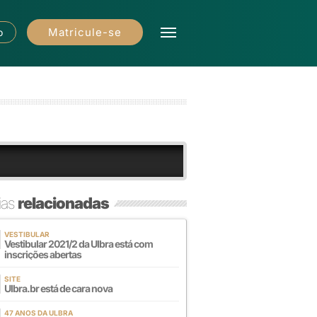
Matricule-se
o
ias
relacionadas
VESTIBULAR
Vestibular 2021/2 da Ulbra está com
inscrições abertas
SITE
Ulbra.br está de cara nova
47 ANOS DA ULBRA