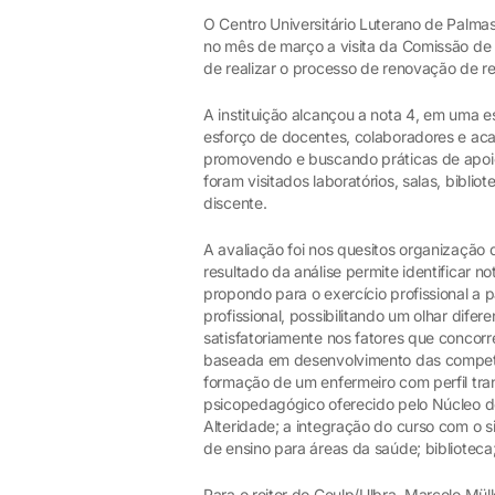
O Centro Universitário Luterano de Palm
no mês de março a visita da Comissão de 
de realizar o processo de renovação de r
A instituição alcançou a nota 4, em uma e
esforço de docentes, colaboradores e ac
promovendo e buscando práticas de apoio
foram visitados laboratórios, salas, bibliot
discente.
A avaliação foi nos quesitos organização
resultado da análise permite identificar n
propondo para o exercício profissional a 
profissional, possibilitando um olhar dife
satisfatoriamente nos fatores que conco
baseada em desenvolvimento das competênc
formação de um enfermeiro com perfil tran
psicopedagógico oferecido pelo Núcleo d
Alteridade; a integração do curso com o s
de ensino para áreas da saúde; biblioteca;
Para o reitor do Ceulp/Ulbra, Marcelo Müll