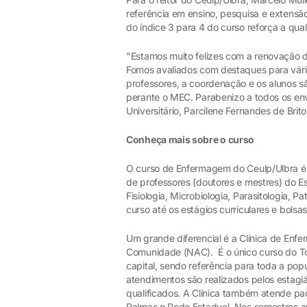
referência em ensino, pesquisa e extensão
do índice 3 para 4 do curso reforça a qual
"Estamos muito felizes com a renovação
Fomos avaliados com destaques para vário
professores, a coordenação e os alunos s
perante o MEC. Parabenizo a todos os env
Universitário, Parcilene Fernandes de Brito
Conheça mais sobre o curso
O curso de Enfermagem do Ceulp/Ulbra é 
de professores (doutores e mestres) do Es
Fisiologia, Microbiologia, Parasitologia, P
curso até os estágios curriculares e bolsas
Um grande diferencial é a Clínica de Enf
Comunidade (NAC). É o único curso do To
capital, sendo referência para toda a pop
atendimentos são realizados pelos estagiá
qualificados. A Clínica também atende p
Palmas e Rede Estadual. Nos semestres a