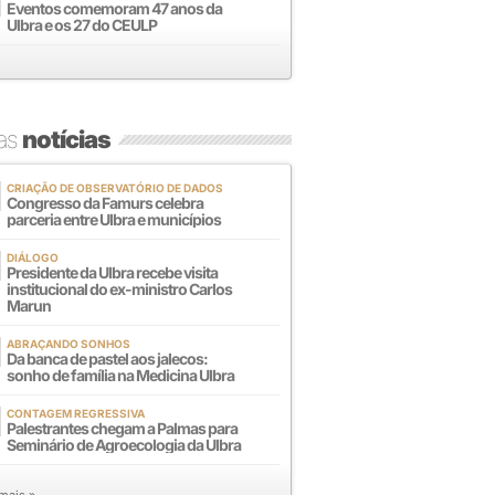
Eventos comemoram 47 anos da
Ulbra e os 27 do CEULP
mas
notícias
CRIAÇÃO DE OBSERVATÓRIO DE DADOS
Congresso da Famurs celebra
parceria entre Ulbra e municípios
DIÁLOGO
Presidente da Ulbra recebe visita
institucional do ex-ministro Carlos
Marun
ABRAÇANDO SONHOS
Da banca de pastel aos jalecos:
sonho de família na Medicina Ulbra
CONTAGEM REGRESSIVA
Palestrantes chegam a Palmas para
Seminário de Agroecologia da Ulbra