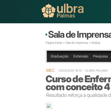
Sala de Imprens
Página Inicial
»
Sala de Imprensa
» Notícia
Graduação
Extensão
Pesquisa
MEC
13/03/2020 16:10
- ULBRA PALMAS
Curso de Enfe
com conceito 4
Resultado reforça a qualidade 